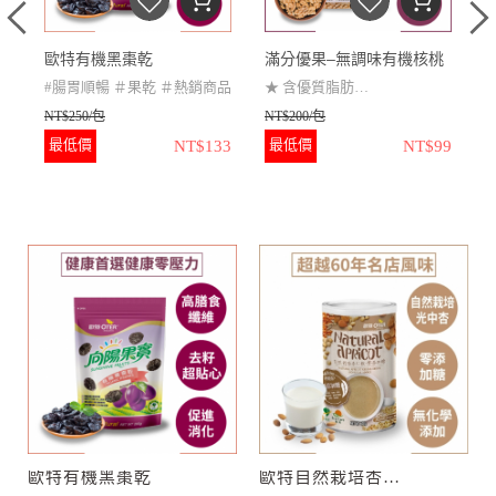
–
歐特有機黑棗乾
滿分優果–無調味有機核桃
#腸胃順暢 ＃果乾 ＃熱銷商品
★
含優質脂肪
NT$250/包
NT$200/包
★
適合養生精力湯添加
N
最低價
最低價
NT$133
NT$99
★
無防腐劑、無色素、無人
工香料
無化學添加
大顆無籽
高纖高
★
100%全有機食材驗證，安
營養
心看的到！
★
無加糖、無加油、無防腐
劑
★
精選高品質大棗粒等級
★
專業Ashlock去核技術，保
留完整飽滿棗粒
歐特有機黑棗乾
歐特自然栽培杏仁飲–零添加糖