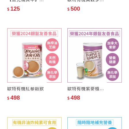
125
500
$
$
歐特有機紅藜穀飲
歐特有機紫麥植物纖穀奶
498
498
$
$