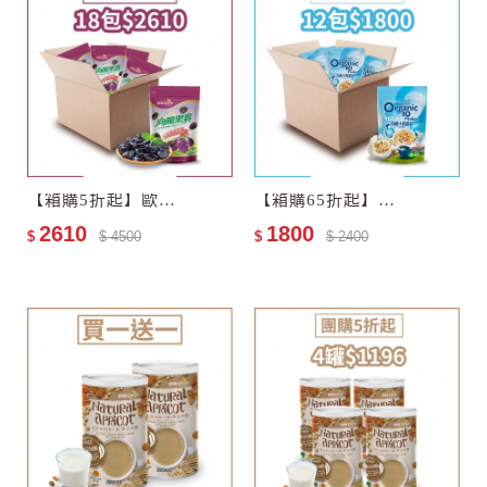
【箱購5折起】歐特有機黑棗乾18包–效期至2027-11-13
【箱購65折起】歐特有機十穀麥片12包–效期至2028-01-05
2610
1800
$
$ 4500
$
$ 2400