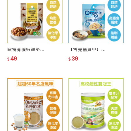
歐特有機椒鹽堅果(隨手包)
【售完補貨中】歐特有機十穀麥片(隨手包)
49
39
$
$