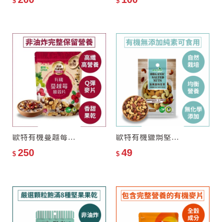
$
$
歐特有機蔓越莓脆穀片
歐特有機鹽焗堅果(隨手包)
250
49
$
$