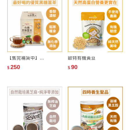
【售完補貨中】歐特有機黑糖薑茶
歐特有機黃豆
250
90
$
$