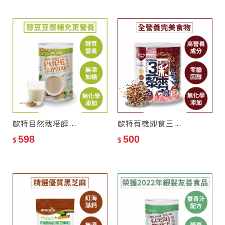
歐特自然栽培醇豆豆漿粉–零添加糖
歐特有機即食三彩藜麥粉
598
500
$
$