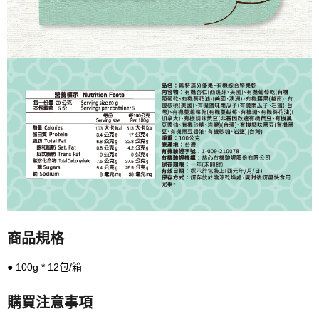
商品規格
● 100g * 12包/箱
購買注意事項