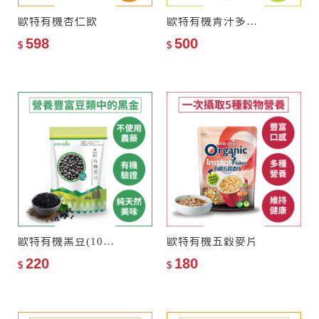
歐特有機杏仁飲
歐特有機青汁多穀奶(罐裝)
598
500
$
$
歐特有機黑豆(1000g)
歐特有機五穀麥片
220
180
$
$