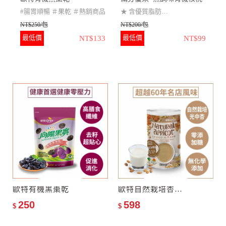
至
#腸胃順暢 ＃果乾 ＃熱銷商品
★
含優質脂肪
NT$250/包
NT$200/包
★
適合養生精力湯添加
N
最低價
最低價
NT$133
NT$99
★
無防腐劑、無色素、無人
工香料
無化學添加
大顆無籽
高纖高
★
100%全有機食材驗證，安
營養
心看的到！
★
無加糖、無加油、無防腐
劑
★
精選高品質大棗粒等級
★
專業Ashlock去核技術，保
留完整飽滿棗粒
歐特有機黑棗乾
歐特自然栽培杏仁飲–零添加糖
250
598
$
$