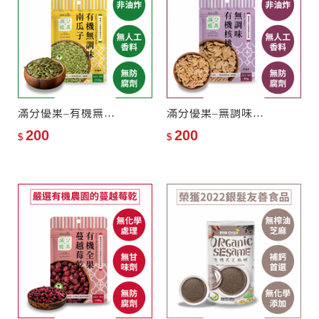
滿分優果–有機無調味南瓜子
滿分優果–無調味有機核桃
200
200
$
$