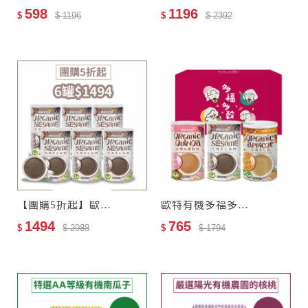
598
1196
$
$ 1196
$
$ 2392
【團購5折起】歐特有機黑芝麻糊6罐
歐特有機多福多穀禮盒(任選3入)
1494
765
$
$ 2988
$
$ 1794