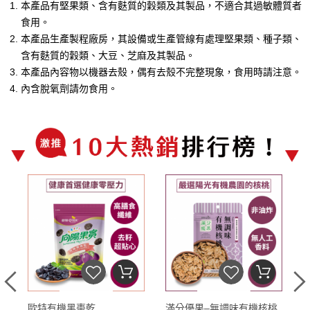
本產品有堅果類、含有麩質的穀類及其製品，不適合其過敏體質者
食用。
本產品生產製程廠房，其設備或生產管線有處理堅果類、種子類、
含有麩質的穀類、大豆、芝麻及其製品。
本產品內容物以機器去殼，偶有去殼不完整現象，食用時請注意。
內含脫氧劑請勿食用。
–
歐特有機黑棗乾
滿分優果–無調味有機核桃