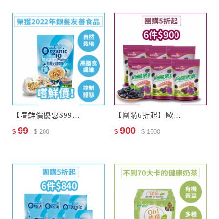
【嚐鮮價優惠$99】歐特有機十榖麥片(會員限購乙次)
【團購6折起】歐特有機黑棗乾6包
99
900
$
$ 200
$
$ 1500