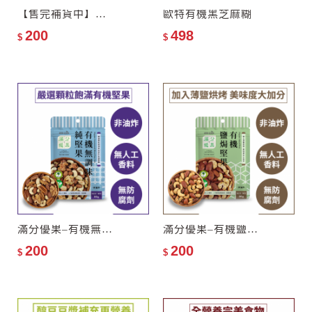
【售完補貨中】滿分優果–有機全果蔓越莓乾
歐特有機黑芝麻糊
200
498
$
$
滿分優果–有機無調味純堅果
滿分優果–有機鹽焗堅果
200
200
$
$