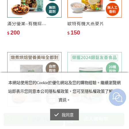
滿分優果–有機綜合堅果乾
歐特有機大燕麥片
200
150
$
$
本網站使用您的Cookie於優化網站及您的購物經驗。繼續瀏覽網
站即表示您同意本公司隱私權政策，您可至隱私權政策了解詳細
資訊。
【售完補貨中】歐特自然栽培埃及豆(雪蓮子)
歐特有機真穀多穀奶(罐裝)
我同意
加入購物車
加入追蹤清單
125
500
$
$