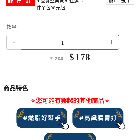
前往活動頁
✦營養堅果乾✦ 任選12
行 銷
件單包98元起
數量
-
+
$
178
$
200
商品特色
✧您可能有興趣的其他商品✧