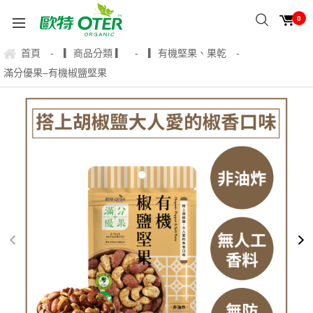
0
首頁
▎商品分類 ▎
▎有機堅果、果乾
-
-
-
滿分優果–有機椒鹽堅果