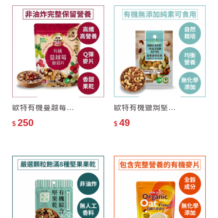
歐特有機蔓越莓脆穀片
歐特有機鹽焗堅果(隨手包)
250
49
$
$