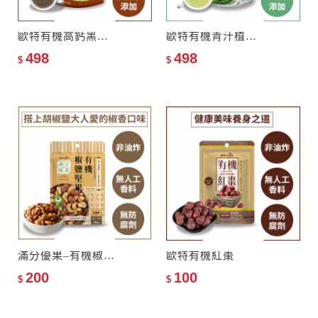
歐特有機高鈣黑芝麻粉
歐特有機青汁植物纖穀奶
498
498
$
$
滿分優果–有機椒鹽堅果
歐特有機紅棗
200
100
$
$