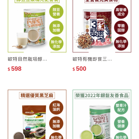
歐特自然栽培醇豆豆漿粉–零添加糖
歐特有機即食三彩藜麥粉
598
500
$
$