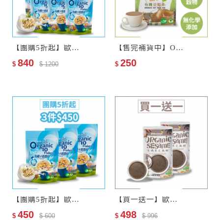
【團購5折起】歐特有機十穀麥片6包
【售完補貨中】Oh!維根–歐特有機豆奶茶
840
250
$
$ 1200
$
【團購5折起】歐特有機十穀麥片3包
【買一送一】歐特有機黑芝麻糊
450
498
$
$ 600
$
$ 996