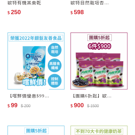
歐特有機黑棗乾
歐特自然栽培杏仁飲–零添加糖
250
598
$
$
【嚐鮮價優惠$99】歐特有機十榖麥片(會員限購乙次)
【團購6折起】歐特有機黑棗乾6包
99
900
$
$ 200
$
$ 1500