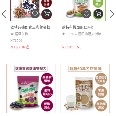
)
歐特有機即食三彩藜麥粉
歐特有機亞麻仁籽粉
★
超級食物
★
100%未經榨油溫火慢焙
NT$500
N
★
是素食者代替肉類蛋白質
★
純淨有機成分
NT$310/罐
NT$498/包
N
製
的主要來源之一
★
無漂白、無糊精、澱粉、
★
聯合國（FAO）推薦最適
奶精(植物油粉)、香料
合人類的「全營養完美食物」