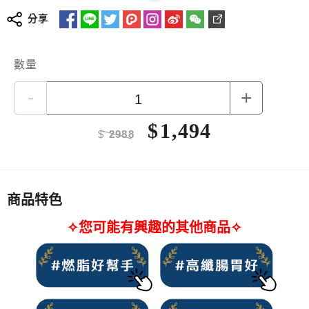
分享
數量
-
+
榮獲2022年銀髮友善食品獎
★
吃得到杏仁顆粒！口感層次豐富
$
1,494
★
嚴選未榨油黑芝麻原粒，保留完整油脂營養
$
2988
★
多穀物配方，口感香醇濃郁
★
無添加糊精、食用膠，呈現穀物最天然的味道
更多詳細介紹
商品特色
✧您可能有興趣的其他商品✧