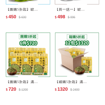
【團購5折起】歐特有機十穀麥片3包
【買一送一】歐特有機黑芝麻糊
450
498
$
$ 600
$
$ 996
【團購5折起】滿分優果–有機無調味南瓜子6包
【箱購5折起】滿分優果–有機無調味南瓜子12包–效期2027-06-25
720
1320
$
$ 1200
$
$ 2400