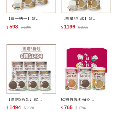
【買一送一】歐特自然栽培杏仁飲–零添加糖
【團購5折起】歐特自然栽培杏仁飲–零添加糖4罐
598
1196
$
$ 1196
$
$ 2392
【團購5折起】歐特有機黑芝麻糊6罐
歐特有機多福多穀禮盒(任選3入)
1494
765
$
$ 2988
$
$ 1794