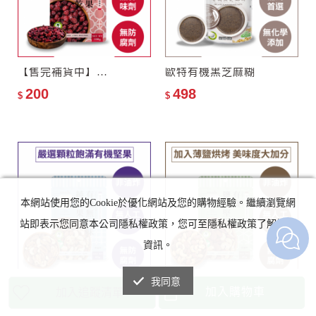
【售完補貨中】滿分優果–有機全果蔓越莓乾
歐特有機黑芝麻糊
200
498
$
$
本網站使用您的Cookie於優化網站及您的購物經驗。繼續瀏覽網
站即表示您同意本公司隱私權政策，您可至隱私權政策了解詳細
資訊。
我同意
滿分優果–有機無調味純堅果
滿分優果–有機鹽焗堅果
加入購物車
加入追蹤清單
200
200
$
$