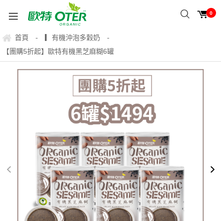
0
首頁
▎有機沖泡多穀奶
-
-
【團購5折起】歐特有機黑芝麻糊6罐