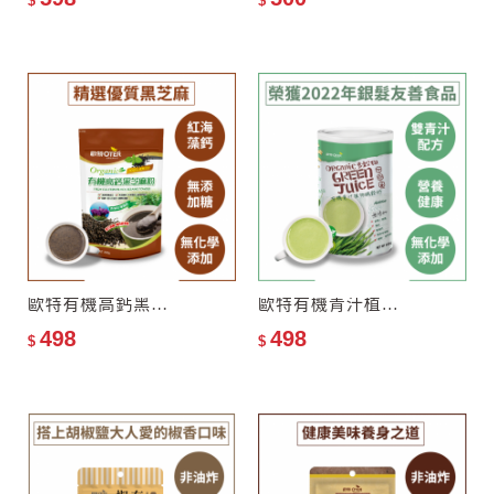
$
$
歐特有機高鈣黑芝麻粉
歐特有機青汁植物纖穀奶
498
498
$
$