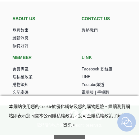
ABOUT US
CONTACT US
品牌故事
聯絡我們
最新消息
歐特好評
MEMBER
LINK
會員專區
Facebook 粉絲團
隱私權政策
LINE
購物須知
Youtube頻道
忘記密碼
電腦版
|
手機版
本網站使用您的Cookie於優化網站及您的購物經驗。繼續瀏覽網
站即表示您同意本公司隱私權政策，您可至隱私權政策了解詳細
資訊。
歐特陪你吃有機 © copyright Reserved.