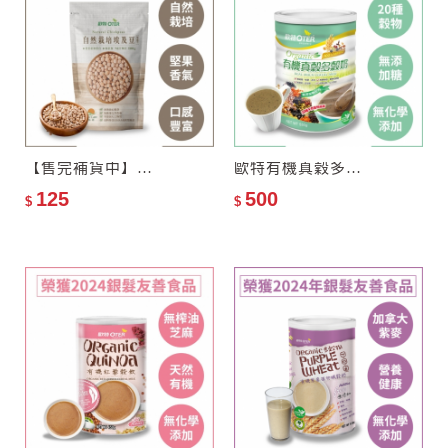
【售完補貨中】歐特自然栽培埃及豆(雪蓮子)
歐特有機真穀多穀奶(罐裝)
125
500
$
$