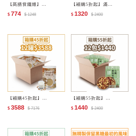
【高膳食纖維】有機青汁植物纖穀奶1罐+有機黑棗乾3包
【箱購5折起】滿分優果–有機綜合堅果乾12包–效期至2027-05-25
774
1320
$
$ 1248
$
$ 2400
【箱購45折起】歐特自然栽培杏仁飲–零添加糖12罐–效期至2027-11-14
【箱購55折起】滿分優果–有機鹽焗堅果12包–效期至2027-03-05
3588
1440
$
$ 7176
$
$ 2400