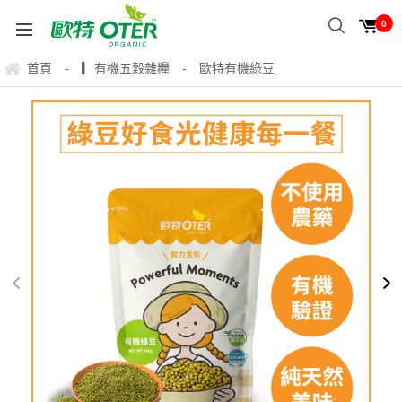
0
首頁
▎有機五穀雜糧
歐特有機綠豆
-
-