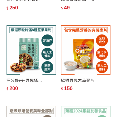
250
49
$
$
滿分優果–有機綜合堅果乾
歐特有機大燕麥片
200
150
$
$