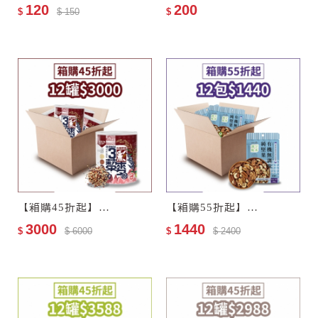
120
200
$
$ 150
$
【箱購45折起】歐特有機即食三彩藜麥粉12罐–效期至2027-09-21
【箱購55折起】滿分優果–有機無調味純堅果12包––效期至2027-05-11
3000
1440
$
$ 6000
$
$ 2400