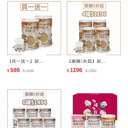
【買一送一】歐特自然栽培杏仁飲–零添加糖
【團購5折起】歐特自然栽培杏仁飲–零添加糖4罐
598
1196
$
$ 1196
$
$ 2392