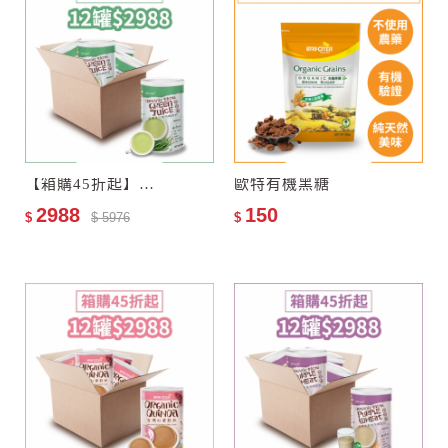
【箱購45折起】歐特有機青汁植物纖穀奶12罐–效期至2027-07-25
歐特有機黑糖
2988
150
$
$ 5976
$