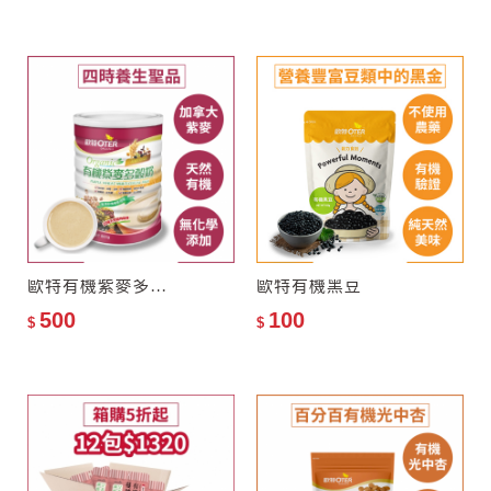
歐特有機紫麥多穀奶(罐裝)
歐特有機黑豆
500
100
$
$