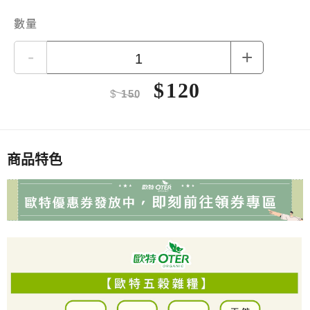
數量
-
+
$
120
$
150
商品特色