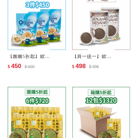
【團購5折起】歐特有機十穀麥片3包
【買一送一】歐特有機黑芝麻糊
450
498
$
$ 600
$
$ 996