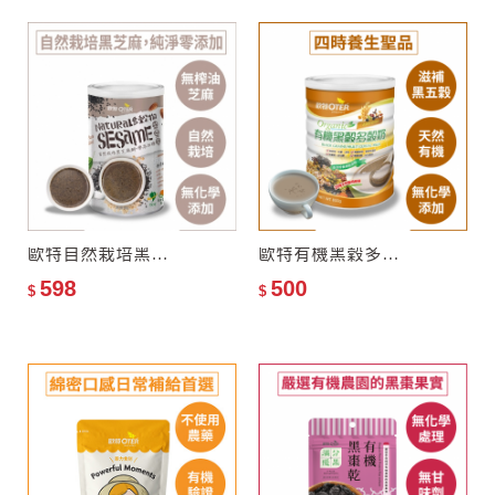
歐特自然栽培黑芝麻糊-零添加糖
歐特有機黑穀多穀奶(罐裝)
598
500
$
$