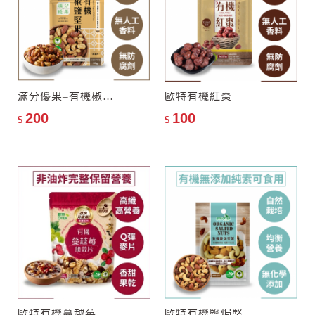
滿分優果–有機椒鹽堅果
歐特有機紅棗
200
100
$
$
歐特有機蔓越莓脆穀片
歐特有機鹽焗堅果(隨手包)