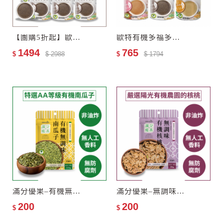
【團購5折起】歐特有機黑芝麻糊6罐
歐特有機多福多穀禮盒(任選3入)
1494
765
$
$ 2988
$
$ 1794
滿分優果–有機無調味南瓜子
滿分優果–無調味有機核桃
200
200
$
$