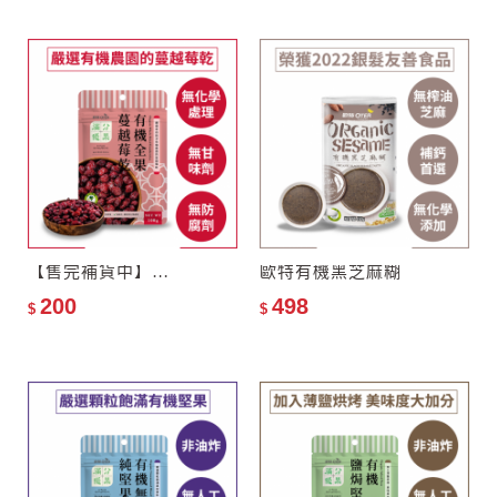
【售完補貨中】滿分優果–有機全果蔓越莓乾
歐特有機黑芝麻糊
200
498
$
$