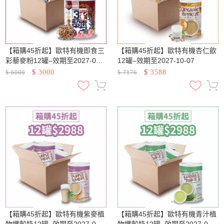
【箱購45折起】歐特有機即食三
【箱購45折起】歐特有機杏仁飲
彩藜麥粉12罐–效期至2027-09-
12罐–效期至2027-10-07
21
$
3000
$
3588
$
6000
$
7176
【箱購45折起】歐特有機紫麥植
【箱購45折起】歐特有機青汁植
物纖穀奶12罐–效期至2027-07-
物纖穀奶12罐–效期至2027-07-