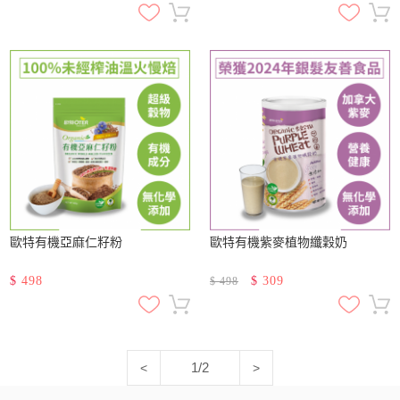
歐特有機亞麻仁籽粉
歐特有機紫麥植物纖穀奶
$
498
$
309
$
498
1/2
<
>