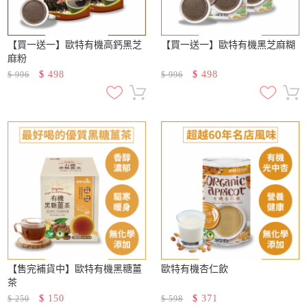
【買一送一】歐特有機高鈣黑芝
【買一送一】歐特有機黑芝麻糊
麻粉
$
498
$
498
$
996
$
996
【售完補貨中】歐特有機黑糖薑
歐特有機杏仁飲
茶
$
150
$
371
$
250
$
598