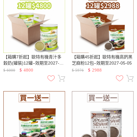
【箱購7折起】歐特有機青汁多
【箱購45折起】歐特有機高鈣黑
穀奶(罐裝)12罐–效期至2027-
芝麻粉12包–效期至2027-05-05
09-05
$
4800
$
2988
$
6000
$
5976