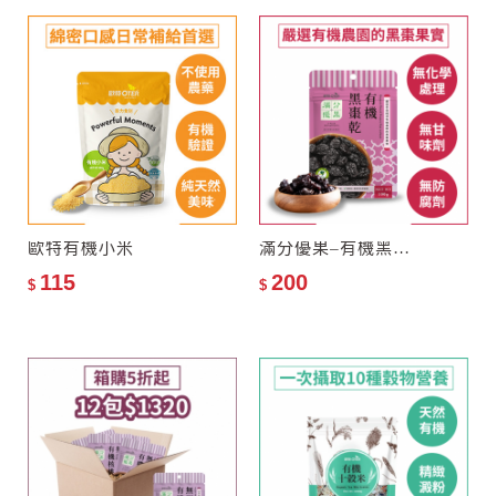
歐特有機小米
滿分優果–有機黑棗乾
115
200
$
$