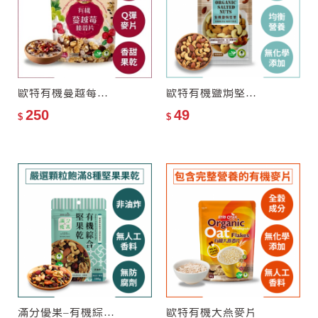
歐特有機蔓越莓脆穀片
歐特有機鹽焗堅果(隨手包)
250
49
$
$
滿分優果–有機綜合堅果乾
歐特有機大燕麥片