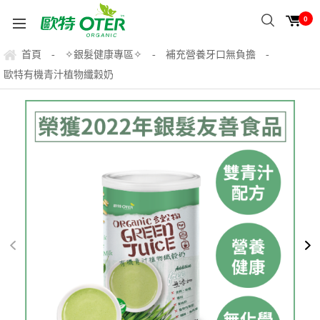
0
首頁
✧銀髮健康專區✧
補充營養牙口無負擔
-
-
-
歐特有機青汁植物纖穀奶