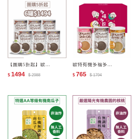
【團購5折起】歐特有機黑芝麻糊6罐
歐特有機多福多穀禮盒(任選3入)
1494
765
$
$ 2988
$
$ 1794