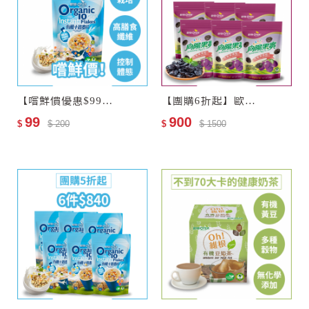
【嚐鮮價優惠$99】歐特有機十榖麥片(會員限購乙次)
【團購6折起】歐特有機黑棗乾6包
99
900
$
$ 200
$
$ 1500