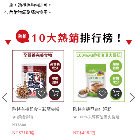
象，請攪拌均勻即可。
內附脫氧劑請勿食用。
歐特有機即食三彩藜麥粉
歐特有機亞麻仁籽粉
★
超級食物
★
100%未經榨油溫火慢焙
NT$500
★
是素食者代替肉類蛋白質
★
純淨有機成分
N
家
NT$310/罐
NT$498/包
的主要來源之一
★
無漂白、無糊精、澱粉、