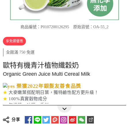
商品編號：P0107200126295
原始貨號：OA-55_2
享免運優惠
全館滿 750 免運
歐特有機青汁植物纖穀奶
Organic Green Juice Multi Cereal Milk
榮獲2022年銀髮友善食品獎
★
大麥嫩葉搭配明日葉，獨特鹼性配方更升級！
★
100%真實穀物成分
★
無奶精、味精、香料
更多詳細介紹
分享