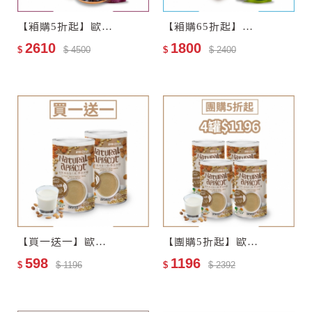
【箱購5折起】歐特有機黑棗乾18包–效期至2027-11-13
【箱購65折起】歐特有機十穀麥片12包–效期至2028-01-05
2610
1800
$
$ 4500
$
$ 2400
【買一送一】歐特自然栽培杏仁飲–零添加糖
【團購5折起】歐特自然栽培杏仁飲–零添加糖4罐
598
1196
$
$ 1196
$
$ 2392