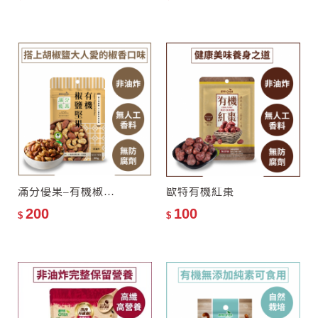
滿分優果–有機椒鹽堅果
歐特有機紅棗
200
100
$
$