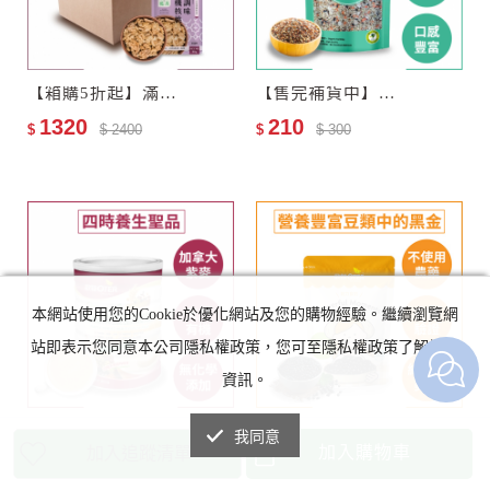
【箱購5折起】滿分優果–無調味有機核桃12包–效期至2027-06-17
【售完補貨中】歐特有機十穀米
1320
210
$
$ 2400
$
$ 300
本網站使用您的Cookie於優化網站及您的購物經驗。繼續瀏覽網
站即表示您同意本公司隱私權政策，您可至隱私權政策了解詳細
資訊。
歐特有機紫麥多穀奶(罐裝)
歐特有機黑豆
我同意
加入購物車
加入追蹤清單
500
100
$
$