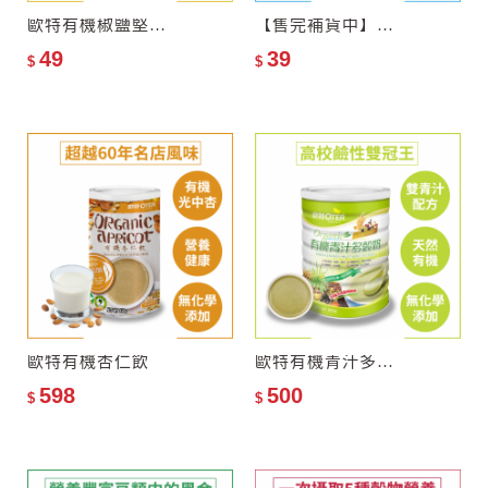
歐特有機椒鹽堅果(隨手包)
【售完補貨中】歐特有機十穀麥片(隨手包)
49
39
$
$
歐特有機杏仁飲
歐特有機青汁多穀奶(罐裝)
598
500
$
$