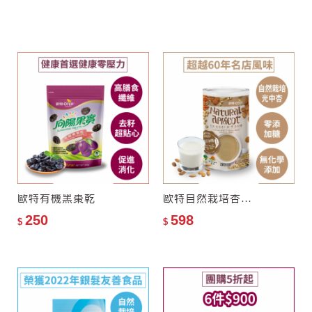
N
★
聯合國（FAO）推薦最適
奶精(植物油粉)、香料
合人類的「全營養完美食物」
歐特有機黑棗乾
歐特自然栽培杏仁飲–零添加糖
250
598
$
$