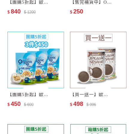
【團購5折起】歐特有機十穀麥片6包
【售完補貨中】Oh!維根–歐特有機豆奶茶
840
250
$
$ 1200
$
【團購5折起】歐特有機十穀麥片3包
【買一送一】歐特有機黑芝麻糊
450
498
$
$ 600
$
$ 996