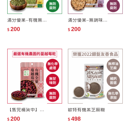
滿分優果–有機無調味南瓜子
滿分優果–無調味有機核桃
200
200
$
$
【售完補貨中】滿分優果–有機全果蔓越莓乾
歐特有機黑芝麻糊
200
498
$
$