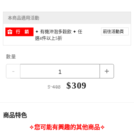
本商品適用活動
前往活動頁
✦ 有機沖泡多穀飲 ✦ 任
行 銷
選4件以上5折
數量
-
+
$
309
$
498
商品特色
✧您可能有興趣的其他商品✧