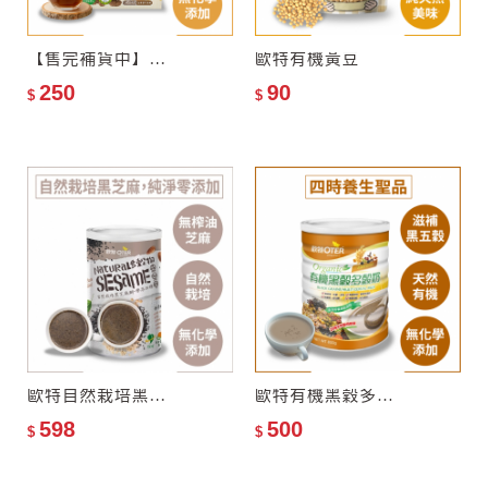
【售完補貨中】歐特有機黑糖薑茶
歐特有機黃豆
250
90
$
$
歐特自然栽培黑芝麻糊-零添加糖
歐特有機黑穀多穀奶(罐裝)
598
500
$
$