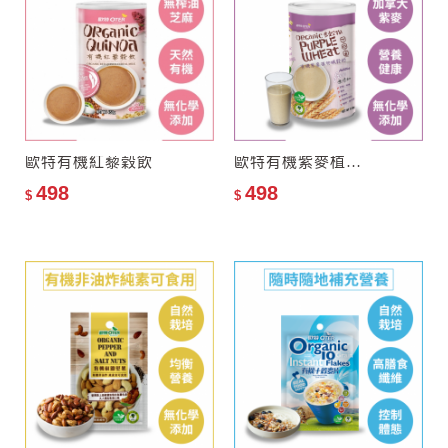
歐特有機紅藜穀飲
歐特有機紫麥植物纖穀奶
498
498
$
$