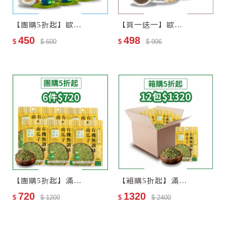
【團購5折起】歐特有機十穀麥片3包
【買一送一】歐特有機黑芝麻糊
450
498
$
$ 600
$
$ 996
【團購5折起】滿分優果–有機無調味南瓜子6包
【箱購5折起】滿分優果–有機無調味南瓜子12包–效期2027-06-25
720
1320
$
$ 1200
$
$ 2400