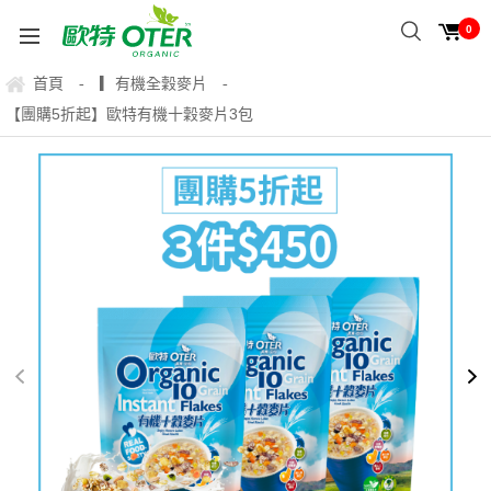
0
首頁
▎有機全穀麥片
-
-
【團購5折起】歐特有機十穀麥片3包