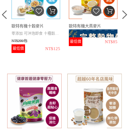
黑
歐特有機十穀麥片
歐特有機大燕麥片
零添加
可沖泡即食
十種穀物
NT$200/包
更豐富
最低價
NT$85
N
最低價
NT$125
N
全穀成分
無化學添加
無人工
香料
★
包含胚芽、胚乳、麩皮，
榮獲2022年銀髮友善食品獎
獎
三部分完整全穀麥粒直接壓製
★
十種穀物麥片，包含麥
而成
片、穀類和豆類
★
100%有機成分、100%無
★
麥片完全蒸熟，可直接沖
化學添加、100％全穀成分
泡食用
★
高膳食纖維、高飽足感
★
豐富膳食纖維及全穀營養
素