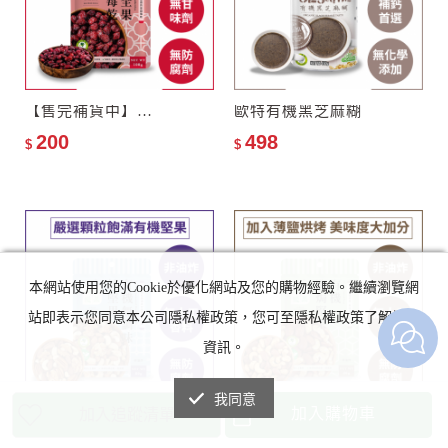
【售完補貨中】滿分優果–有機全果蔓越莓乾
歐特有機黑芝麻糊
200
498
$
$
本網站使用您的Cookie於優化網站及您的購物經驗。繼續瀏覽網
站即表示您同意本公司隱私權政策，您可至隱私權政策了解詳細
資訊。
我同意
加入購物車
加入追蹤清單
滿分優果–有機無調味純堅果
滿分優果–有機鹽焗堅果