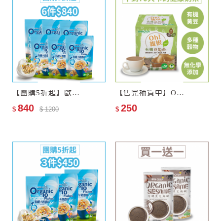
＃體態控制 #腸胃順暢 #麥片
【團購5折起】歐特有機十穀麥片6包
【售完補貨中】Oh!維根–歐特有機豆奶茶
840
250
$
$ 1200
$