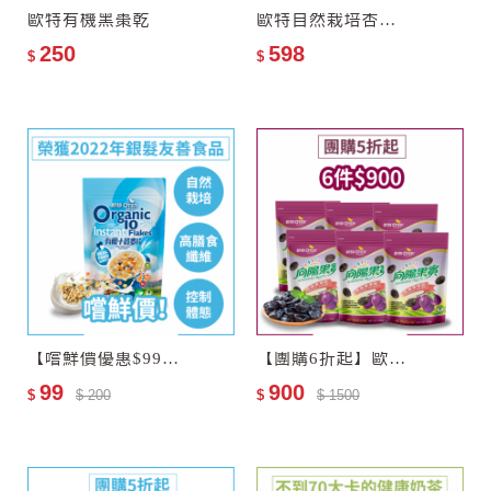
★
無添加、無農藥殘留
歐特有機黑棗乾
歐特自然栽培杏仁飲–零添加糖
250
598
$
$
購買注意事項
1.本產品含有麩質的穀類及其
製品，不適合其過敏體質者食
用。
2.本產品生產製程廠房，其設
備或生產管線有處理堅果種子
類、含有麩質的穀類、大豆及
其製品。
3.內附脫氧劑請勿食用。
【嚐鮮價優惠$99】歐特有機十榖麥片(會員限購乙次)
【團購6折起】歐特有機黑棗乾6包
99
900
$
$ 200
$
$ 1500