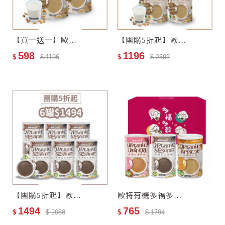
【買一送一】歐特自然栽培杏仁飲–零添加糖
【團購5折起】歐特自然栽培杏仁飲–零添加糖4罐
598
1196
$
$ 1196
$
$ 2392
【團購5折起】歐特有機黑芝麻糊6罐
歐特有機多福多穀禮盒(任選3入)
1494
765
$
$ 2988
$
$ 1794