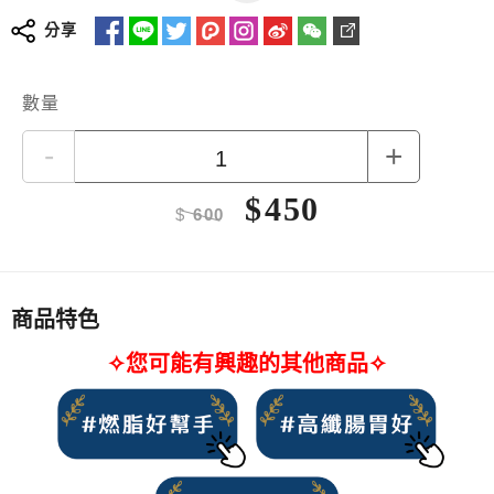
榮獲2022年銀髮友善食品獎
分享
★
增加十種穀物麥片 包含豆類、穀類和麥片
★
麥片完全蒸熟，可直接沖泡食用
更多詳細介紹
★
完整保留穀物營養素 包含胚芽、胚乳、麩皮
數量
★
無添加、無農藥殘留
-
+
$
450
$
600
商品特色
✧您可能有興趣的其他商品✧