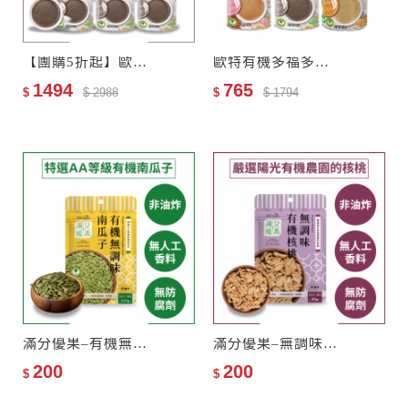
【團購5折起】歐特有機黑芝麻糊6罐
歐特有機多福多穀禮盒(任選3入)
1494
765
$
$ 2988
$
$ 1794
滿分優果–有機無調味南瓜子
滿分優果–無調味有機核桃
200
200
$
$