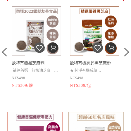
桃
歐特有機黑芝麻糊
歐特有機高鈣黑芝麻粉
補鈣首選
無榨油芝麻
獨
★
純淨有機成份
NT$498
NT$498
家杏仁顆粒
★
黑芝麻粉+紅海藻鈣 升級鈣
NT$309/罐
NT$309/包
99
配方
★
無糖、無人工添加、健康
安
無負擔
榮獲2022年銀髮友善食品獎
★
吃得到杏仁顆粒！口感層
次豐富
★
嚴選未榨油黑芝麻原粒，