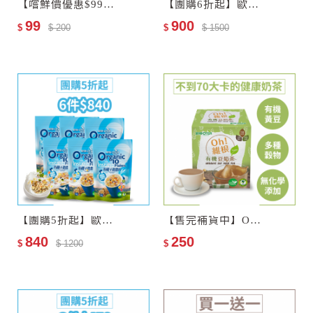
【嚐鮮價優惠$99】歐特有機十榖麥片(會員限購乙次)
【團購6折起】歐特有機黑棗乾6包
99
900
$
$ 200
$
$ 1500
【團購5折起】歐特有機十穀麥片6包
【售完補貨中】Oh!維根–歐特有機豆奶茶
840
250
$
$ 1200
$