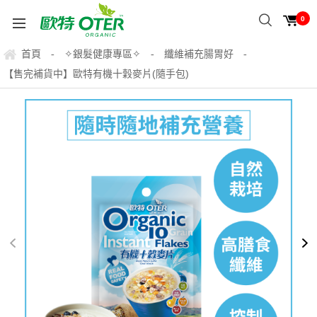
0
首頁
✧銀髮健康專區✧
纖維補充腸胃好
-
-
-
【售完補貨中】歐特有機十穀麥片(隨手包)