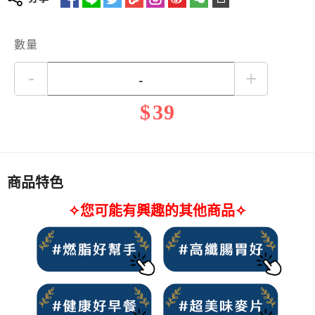
★
麥片完全蒸熟，可直接沖泡食用
★
完整保留穀物營養素 包含胚芽、胚乳、麩皮
更多詳細介紹
★
無添加、無農藥殘留
數量
-
+
$
39
商品特色
✧您可能有興趣的其他商品✧