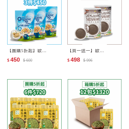
【團購5折起】歐特有機十穀麥片3包
【買一送一】歐特有機黑芝麻糊
450
498
$
$ 600
$
$ 996