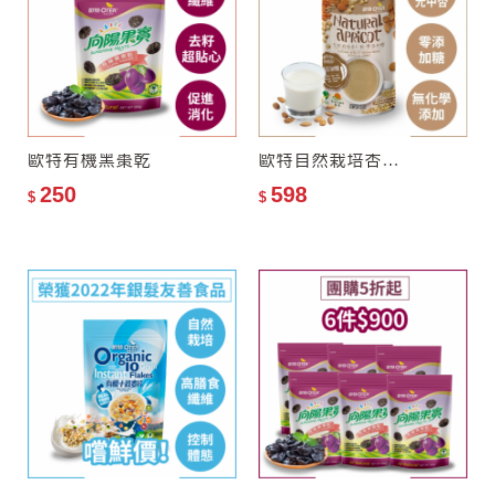
保留完整油脂營養
★
多穀物配方，口感香醇濃
郁
★
無添加糊精、食用膠，呈
現穀物最天然的味道
歐特有機黑棗乾
歐特自然栽培杏仁飲–零添加糖
250
598
$
$