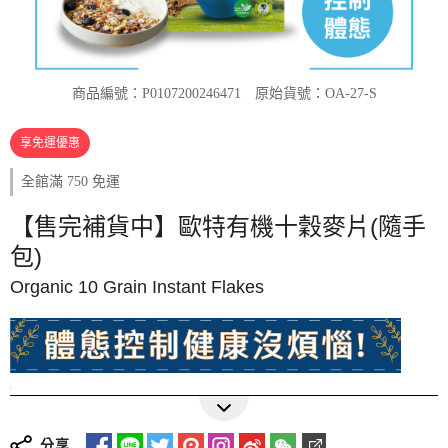
商品編號：P0107200246471
原始貨號：OA-27-S
享免運優惠
全館滿 750 免運
【售完補貨中】歐特有機十穀麥片(隨手
包)
Organic 10 Grain Instant Flakes
零添加
可沖泡即食
十種穀物更豐富
★
增加十種穀物麥片 包含豆類、穀類和麥片
分享