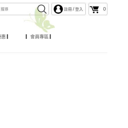
/
0
註冊
登入
惠 ▎
▎會員專區 ▎