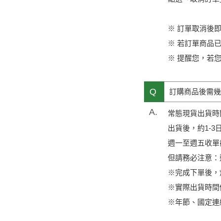
※ 訂單取消後
※ 若訂單商品
※ 提醒您，若
Q
訂購商品後需幾
A.
常態現貨出貨時
出貨後，約1-3
週一至週五收單截止
但請務必注意：
※完成下單後，煩
※實際出貨時間
※年節、國定連