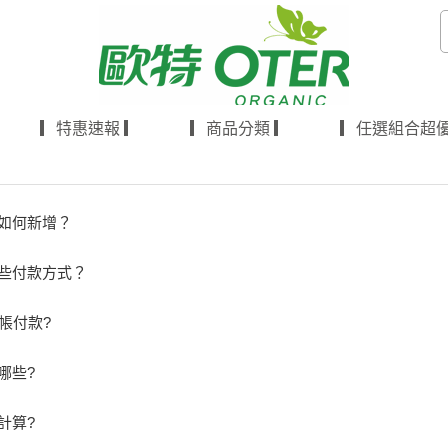
▎特惠速報 ▎
▎商品分類 ▎
▎任選組合超優
如何新增？
些付款方式？
帳付款?
哪些?
計算?