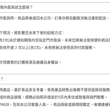
限內取貨該怎麼辦？
市取貨時，商品將會退回本公司，訂單亦將自動取消無法重新配送，
下情況，將影響您未來下單的結帳方式：
(含2次)未於通知期限內至指定門巿取貨，未來您將無法使用便利商
收件達 2 次以上(含2次)，未來將無法使用貨到付款服務。
珍惜寶貴的訂購資源及維護自身權益。
？
用產品，基於食品安全考量，食用產品經售出後概不提供退換貨服務
成的商品損傷，請務必拍照存證並於5天內來信或致電與我們聯繫。
9576628，告知本公司客服人員，，商品瑕疵或損壞經鑑定，會儘速