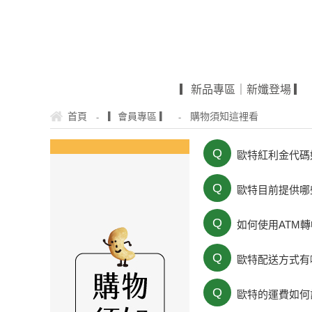
▎新品專區｜新孅登場 ▎
-
-
首頁
▎會員專區 ▎
購物須知這裡看
Q
歐特紅利金代碼
Q
歐特目前提供哪
Q
如何使用ATM轉
Q
歐特配送方式有
Q
歐特的運費如何