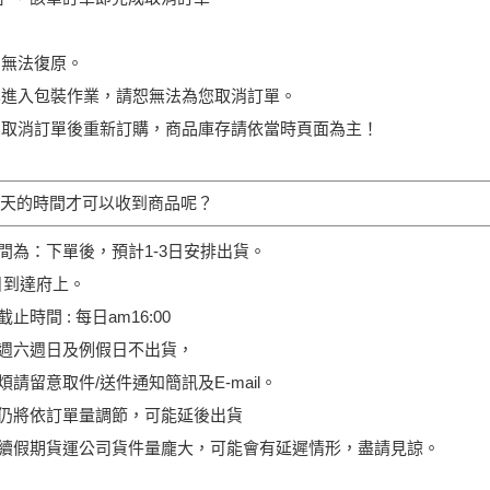
即無法復原。
已進入包裝作業，請恕無法為您取消訂單。
您取消訂單後重新訂購，商品庫存請依當時頁面為主！
天的時間才可以收到商品呢？
間為：下單後，預計1-3日安排出貨。
日到達府上。
時間 : 每日am16:00
週六週日及例假日不出貨，
請留意取件/送件通知簡訊及E-mail。
仍將依訂單量調節，可能延後出貨
續假期貨運公司貨件量龐大，可能會有延遲情形，盡請見諒。