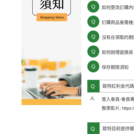
Q
如何更改訂購內
Q
訂購商品後需幾
Q
沒有在領取的期
Q
如何辦理退換貨
Q
保存期限須知
Q
歐特紅利金代碼
A.
登入會員-會員專
教學影片: https:/
Q
歐特目前提供哪