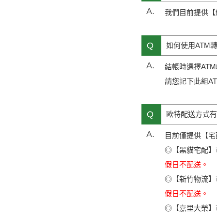
A.
我們目前提供【
Q
如何使用ATM
A.
結帳時選擇AT
請您記下此組A
Q
歐特配送方式有
A.
目前僅提供【宅
◎【黑貓宅配】可
假日不配送。
◎【新竹物流】可配送
假日不配送。
◎【嘉里大榮】可配送