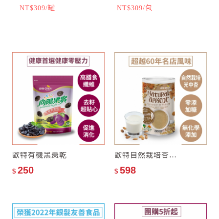
NT$309/罐
NT$309/包
99
配方
★
無糖、無人工添加、健康
安
無負擔
榮獲2022年銀髮友善食品獎
★
吃得到杏仁顆粒！口感層
次豐富
★
嚴選未榨油黑芝麻原粒，
保留完整油脂營養
★
多穀物配方，口感香醇濃
郁
★
無添加糊精、食用膠，呈
現穀物最天然的味道
歐特有機黑棗乾
歐特自然栽培杏仁飲–零添加糖
250
598
$
$