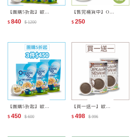
【團購5折起】歐特有機十穀麥片6包
【售完補貨中】Oh!維根–歐特有機豆奶茶
840
250
$
$ 1200
$
【團購5折起】歐特有機十穀麥片3包
【買一送一】歐特有機黑芝麻糊
450
498
$
$ 600
$
$ 996