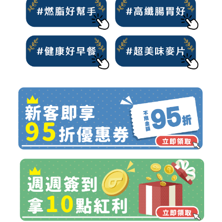
＃體態控制 #腸胃順暢 #麥片