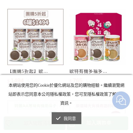
【團購5折起】歐特有機黑芝麻糊6罐
歐特有機多福多穀禮盒(任選3入)
1494
765
$
$ 2988
$
$ 1794
本網站使用您的Cookie於優化網站及您的購物經驗。繼續瀏覽網
站即表示您同意本公司隱私權政策，您可至隱私權政策了解詳細
資訊。
我同意
加入購物車
加入追蹤清單