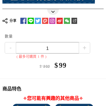
(購物車商品滿$750，即可享$99加購1包)(每位會員限購1
次)
分享
零添加
可沖泡即食
十種穀物更豐富
更多詳細介紹
榮獲2022年銀髮友善食品獎
數量
★
十種穀物麥片，包含麥片、穀類和豆類
★
麥片完全蒸熟，可直接沖泡食用
-
+
★
豐富膳食纖維及全穀營養素
★
無添加、無農藥殘留
( 最多可購買
1
件 )
$
99
購買注意事項
$
200
1.本產品含有麩質的穀類及其製品，不適合其過敏體質者食
用。
2.本產品生產製程廠房，其設備或生產管線有處理堅果種子
類、含有麩質的穀類、大豆及其製品。
商品特色
3.內附脫氧劑請勿食用。
✧您可能有興趣的其他商品✧