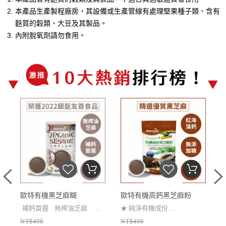
本產品生產製程廠房，其設備或生產管線有處理堅果種子類、含有
麩質的穀類、大豆及其製品。
內附脫氧劑請勿食用。
桃
歐特有機黑芝麻糊
歐特有機高鈣黑芝麻粉
補鈣首選
無榨油芝麻
獨
★
純淨有機成份
NT$498
NT$498
家杏仁顆粒
★
黑芝麻粉+紅海藻鈣 升級鈣