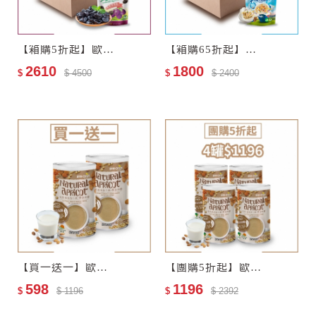
【箱購5折起】歐特有機黑棗乾18包–效期至2027-11-13
【箱購65折起】歐特有機十穀麥片12包–效期至2028-01-05
2610
1800
$
$ 4500
$
$ 2400
【買一送一】歐特自然栽培杏仁飲–零添加糖
【團購5折起】歐特自然栽培杏仁飲–零添加糖4罐
598
1196
$
$ 1196
$
$ 2392