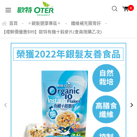
0
首頁
✧銀髮健康專區✧
纖維補充腸胃好
-
-
-
【嚐鮮價優惠$99】歐特有機十榖麥片(會員限購乙次)