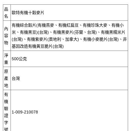
品
歐特有機十穀麥片
名
有機綜合穀片(有機燕麥、有機紅扁豆、有機珍珠大麥、有機小
內
米、有機黑豆)(台灣)、有機黑麥片(芬蘭、台灣)、有機黑糯米片
容
(台灣)、有機紫麥片(奧地利、加拿大)、有機小麥脆片(台灣)、非
物
基因改造有機黃豆脆片(台灣)
淨
500公克
重
原
產
台灣
地
有
機
驗
1-009-210078
證
字
號