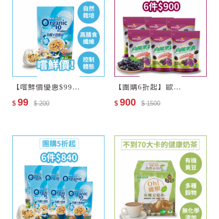
【嚐鮮價優惠$99】歐特有機十榖麥片(會員限購乙次)
【團購6折起】歐特有機黑棗乾6包
99
900
$
$ 200
$
$ 1500