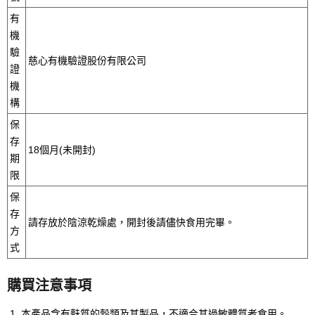
有
機
驗
慈心有機驗證股份有限公司
證
機
構
保
存
18個月(未開封)
期
限
保
存
請存放於陰涼乾燥處，開封後請儘快食用完畢。
方
式
購買注意事項
本產品含有麩質的穀類及其製品，不適合其過敏體質者食用。