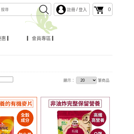
/
0
註冊
登入
惠 ▎
▎會員專區 ▎
顯示：
筆商品