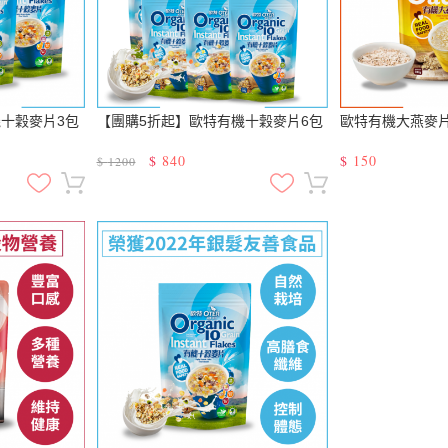
十穀麥片3包
【團購5折起】歐特有機十穀麥片6包
歐特有機大燕麥
$
840
$
150
$
1200