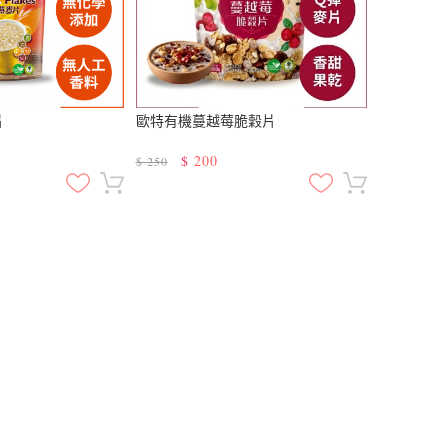
片
歐特有機蔓越莓脆穀片
$
200
$
250