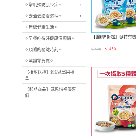
✧增肌預防肌少症✧
✧去油去脂看這裡✧
✧無糖健康生活✧
【團購5折起】歐特有機
✧早餐吃得好健康沒煩惱✧
$
450
$
600
✧順暢的關鍵時刻✧
✧嘴饞零負擔✧
【相聚送禮】穀奶&堅果禮
盒
【即期商品】感恩惜福優惠
價