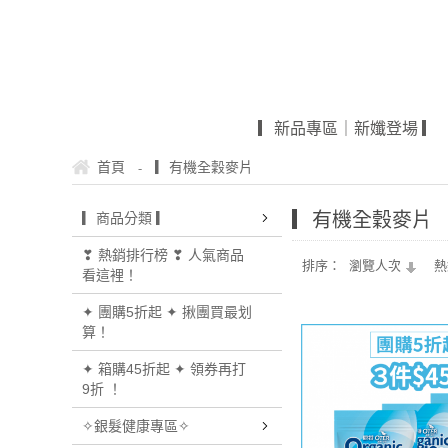
▎新品專區｜新孅登場 ▎
-
首頁
▎有機全穀麥片
▎有機全穀麥片
▎商品分類 ▎
❣ 熱銷排行榜 ❣ 人氣商品
排序：
瀏覽人次
熱
看這裡！
✦ 團購5折起 ✦ 揪團買最划
算！
✦ 箱購45折起 ✦ 領券再打
9折 ！
✧銀髮健康專區✧