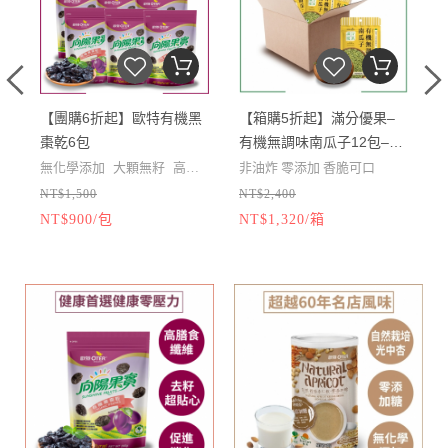
【團購6折起】歐特有機黑
【箱購5折起】滿分優果–
期
棗乾6包
有機無調味南瓜子12包–效
棗
期2027-06-25
1
無化學添加
大顆無籽
高纖
非油炸
零添加
香脆可口
NT$1,500
NT$2,400
N
酚
高營養
NT$900/包
NT$1,320/箱
N
★
特選AA等級有機南瓜子
★
溫火慢焙、非油炸