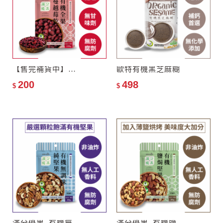
【售完補貨中】滿分優果–有機全果蔓越莓乾
歐特有機黑芝麻糊
200
498
$
$