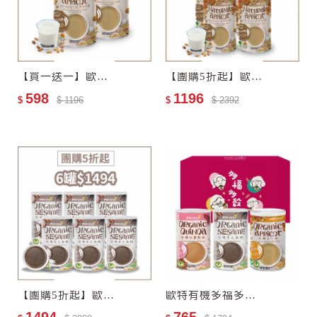
【買一送一】歐特自然栽培杏仁飲–零添加糖
【團購5折起】歐特自然栽培杏仁飲–零添加糖4罐
598
1196
$
$ 1196
$
$ 2392
【團購5折起】歐特有機黑芝麻糊6罐
歐特有機多福多穀禮盒(任選3入)