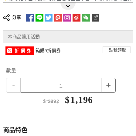
★
不添加人工化學添加物來增加口感香氣，呈現穀物最健康的
更多詳細介紹
原色原味
分享
本商品適用活動
點我領取
箱購9折價券
折 價 券
數量
-
+
$
1,196
$
2392
商品特色