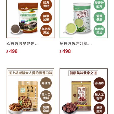
歐特有機高鈣黑芝麻粉
歐特有機青汁植物纖穀奶
498
498
$
$