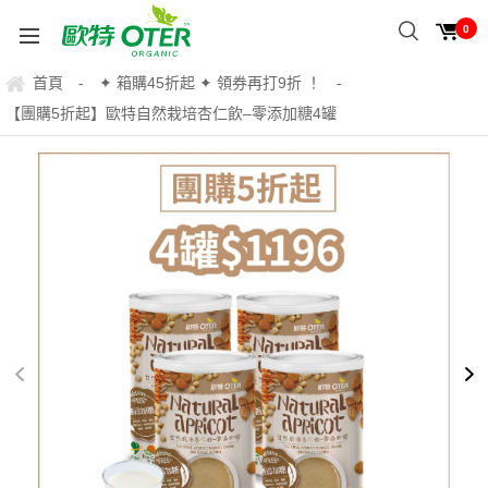
0
首頁
✦ 箱購45折起 ✦ 領券再打9折 ！
-
-
【團購5折起】歐特自然栽培杏仁飲–零添加糖4罐