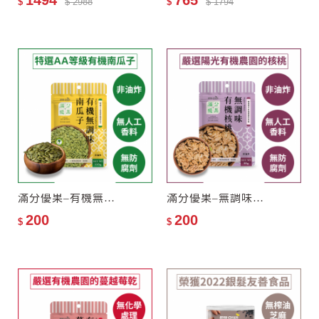
1494
765
$
$ 2988
$
$ 1794
滿分優果–有機無調味南瓜子
滿分優果–無調味有機核桃
200
200
$
$