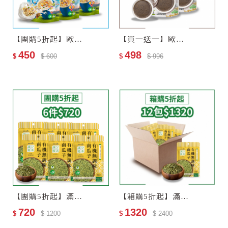
【團購5折起】歐特有機十穀麥片3包
【買一送一】歐特有機黑芝麻糊
450
498
$
$ 600
$
$ 996
【團購5折起】滿分優果–有機無調味南瓜子6包
【箱購5折起】滿分優果–有機無調味南瓜子12包–效期2027-06-25
720
1320
$
$ 1200
$
$ 2400