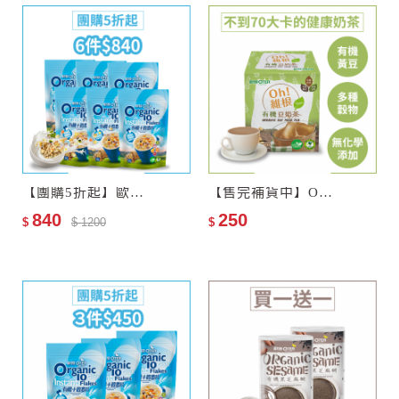
【團購5折起】歐特有機十穀麥片6包
【售完補貨中】Oh!維根–歐特有機豆奶茶
840
250
$
$ 1200
$