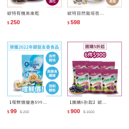
★
無添加人工香料、漂白
劑、防腐劑
★
無加糖、無加油、無防腐
歐特有機黑棗乾
歐特自然栽培杏仁飲–零添加糖
★
結帳時領折價券，馬上再
劑
250
598
$
$
打9折！
★
精選高品質大棗粒等級
★
專業Ashlock去核技術，保
留完整飽滿棗粒
【嚐鮮價優惠$99】歐特有機十榖麥片(會員限購乙次)
【團購6折起】歐特有機黑棗乾6包
99
900
$
$ 200
$
$ 1500