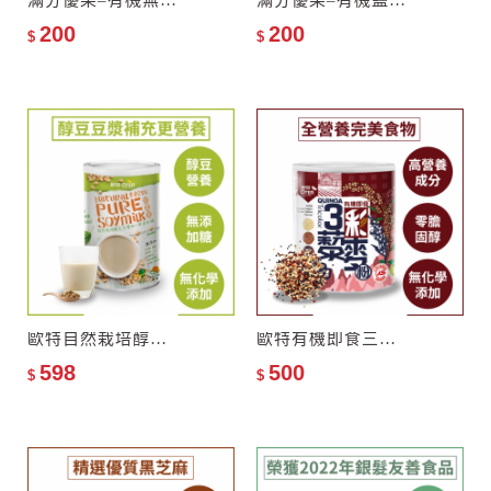
滿分優果–有機無調味純堅果
滿分優果–有機鹽焗堅果
200
200
$
$
歐特自然栽培醇豆豆漿粉–零添加糖
歐特有機即食三彩藜麥粉
598
500
$
$