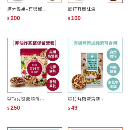
滿分優果–有機椒鹽堅果
歐特有機紅棗
200
100
$
$
歐特有機蔓越莓脆穀片
歐特有機鹽焗堅果(隨手包)
250
49
$
$