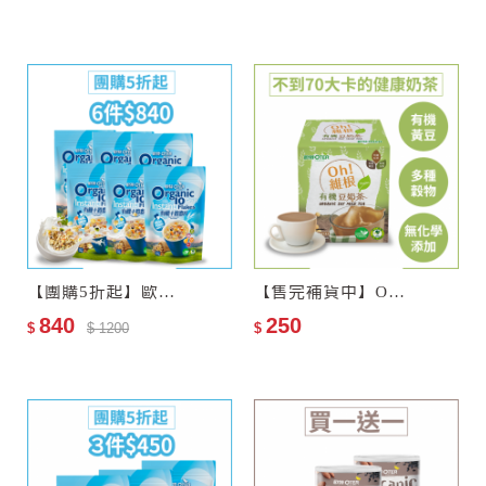
＃體態控制 #腸胃順暢 #麥片
【團購5折起】歐特有機十穀麥片6包
【售完補貨中】Oh!維根–歐特有機豆奶茶
840
250
$
$ 1200
$