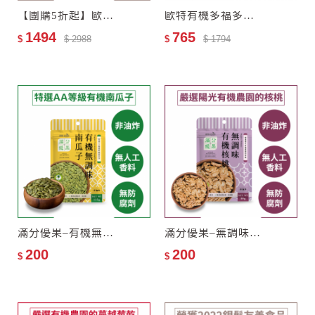
【團購5折起】歐特有機黑芝麻糊6罐
歐特有機多福多穀禮盒(任選3入)
1494
765
$
$ 2988
$
$ 1794
滿分優果–有機無調味南瓜子
滿分優果–無調味有機核桃
200
200
$
$