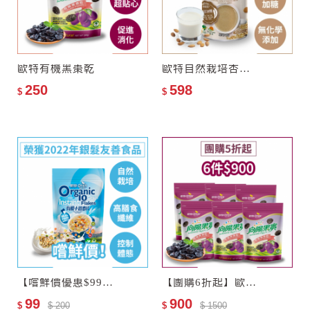
泡食用
★
高膳食纖維、高飽足感
★
豐富膳食纖維及全穀營養
素
★
無添加、無農藥殘留
歐特有機黑棗乾
歐特自然栽培杏仁飲–零添加糖
250
598
$
$
購買注意事項
1.本產品含有麩質的穀類及其
製品，不適合其過敏體質者食
用。
2.本產品生產製程廠房，其設
備或生產管線有處理堅果種子
類、含有麩質的穀類、大豆及
其製品。
3.內附脫氧劑請勿食用。
【嚐鮮價優惠$99】歐特有機十榖麥片(會員限購乙次)
【團購6折起】歐特有機黑棗乾6包
99
900
$
$ 200
$
$ 1500