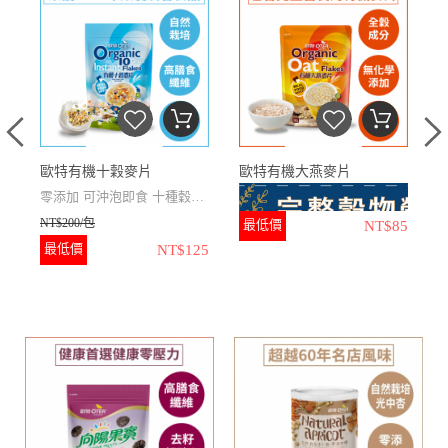
黑
歐特有機十穀麥片
歐特有機大燕麥片
零添加
可沖泡即食
十種穀物
NT$200/包
N
更豐富
最低價
NT$85
最低價
NT$125
全穀成分
無化學添加
無人工
香料
★
包含胚芽、胚乳、麩皮，
榮獲2022年銀髮友善食品獎
獎
三部分完整全穀麥粒直接壓製
★
十種穀物麥片，包含麥
而成
片、穀類和豆類
★
100%有機成分、100%無
★
麥片完全蒸熟，可直接沖
化學添加、100％全穀成分