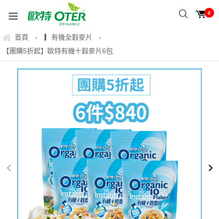
0
首頁
▎有機全穀麥片
-
-
【團購5折起】歐特有機十穀麥片6包