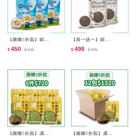
【團購5折起】歐特有機十穀麥片3包
【買一送一】歐特有機黑芝麻糊
450
498
$
$ 600
$
$ 996
【團購5折起】滿分優果–有機無調味南瓜子6包
【箱購5折起】滿分優果–有機無調味南瓜子12包–效期2027-06-25