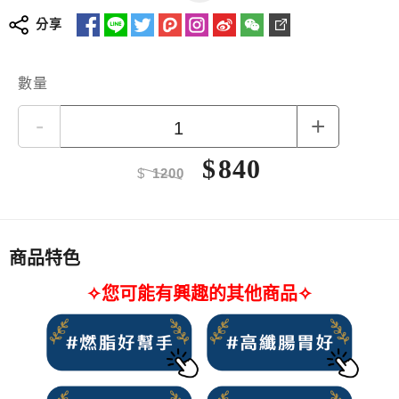
榮獲2022年銀髮友善食品獎
分享
★
十種穀物麥片，包含麥片、穀類和豆類
★
麥片完全蒸熟，可直接沖泡食用
更多詳細介紹
★
豐富膳食纖維及全穀營養素
數量
★
無添加、無農藥殘留
-
+
購買注意事項
1.本產品含有麩質的穀類及其製品，不適合其過敏體質者食
$
840
用。
$
1200
2.本產品生產製程廠房，其設備或生產管線有處理堅果種子
類、含有麩質的穀類、大豆及其製品。
3.內附脫氧劑請勿食用。
商品特色
✧您可能有興趣的其他商品✧
＃體態控制 #腸胃順暢 #麥片