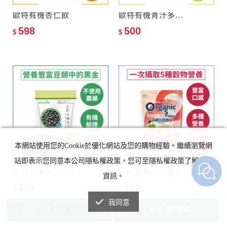
歐特有機杏仁飲
歐特有機青汁多穀奶(罐裝)
598
500
$
$
本網站使用您的Cookie於優化網站及您的購物經驗。繼續瀏覽網
站即表示您同意本公司隱私權政策，您可至隱私權政策了解詳細
歐特有機黑豆(1000g)
歐特有機五穀麥片
資訊。
220
180
$
$
我同意
加入購物車
加入追蹤清單