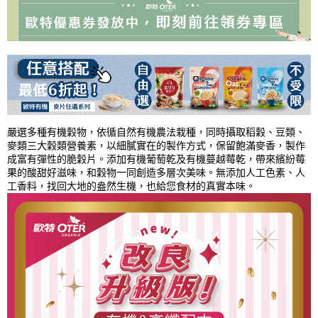
嚴選多種有機穀物，依循自然有機農法栽種，同時攝取稻穀、豆類、
麥類三大穀類營養素，以細膩實在的製作方式，保留飽滿麥香，製作
成富有彈性的脆穀片。添加有機葡萄乾及有機蔓越莓乾，帶來繽紛莓
果的酸甜好滋味，和穀物一同創造多層次美味。無添加人工色素、人
工香料，找回大地的盎然生機，也給您食材的真實本味。