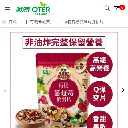
0
首頁
▎有機全穀麥片
歐特有機蔓越莓脆穀片
-
-