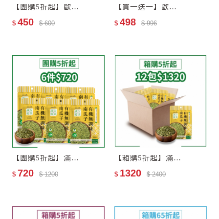
【團購5折起】歐特有機十穀麥片3包
【買一送一】歐特有機黑芝麻糊
450
498
$
$ 600
$
$ 996
【團購5折起】滿分優果–有機無調味南瓜子6包
【箱購5折起】滿分優果–有機無調味南瓜子12包–效期2027-06-25
720
1320
$
$ 1200
$
$ 2400