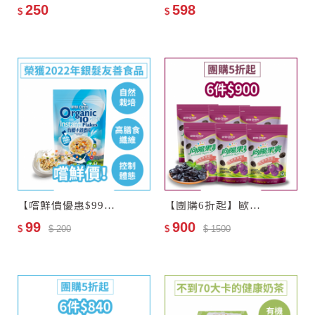
250
598
$
$
購買注意事項
1.本產品含有麩質的穀類及其
製品，不適合其過敏體質者食
用。
2.本產品生產製程廠房，其設
備或生產管線有處理堅果種子
類、含有麩質的穀類、大豆及
其製品。
3.內附脫氧劑請勿食用。
【嚐鮮價優惠$99】歐特有機十榖麥片(會員限購乙次)
【團購6折起】歐特有機黑棗乾6包
99
900
$
$ 200
$
$ 1500