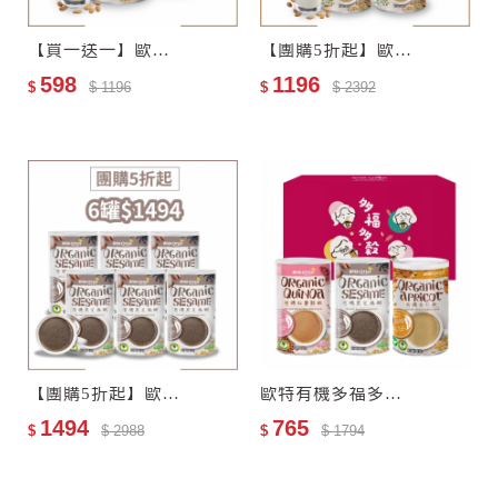
【買一送一】歐特自然栽培杏仁飲–零添加糖
【團購5折起】歐特自然栽培杏仁飲–零添加糖4罐
598
1196
$
$ 1196
$
$ 2392
【團購5折起】歐特有機黑芝麻糊6罐
歐特有機多福多穀禮盒(任選3入)
1494
765
$
$ 2988
$
$ 1794