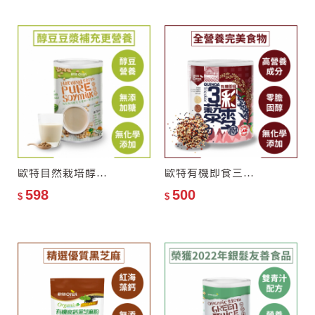
歐特自然栽培醇豆豆漿粉–零添加糖
歐特有機即食三彩藜麥粉
598
500
$
$