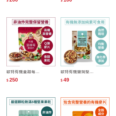
$
$
歐特有機蔓越莓脆穀片
歐特有機鹽焗堅果(隨手包)
250
49
$
$