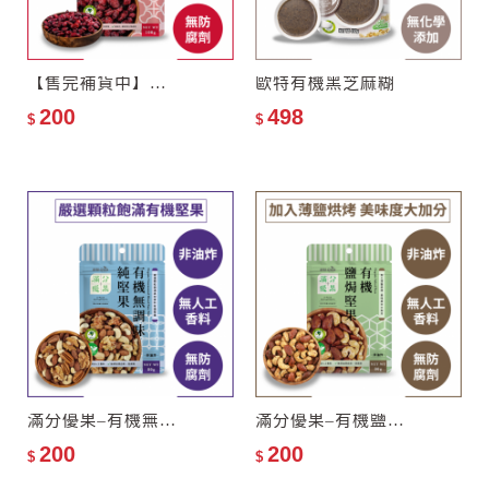
【售完補貨中】滿分優果–有機全果蔓越莓乾
歐特有機黑芝麻糊
200
498
$
$
滿分優果–有機無調味純堅果
滿分優果–有機鹽焗堅果
200
200
$
$