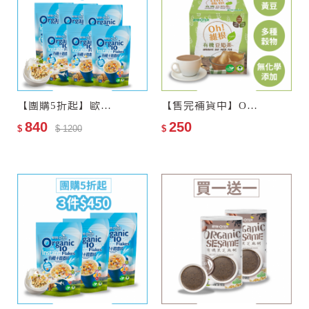
＃體態控制 #腸胃順暢 #麥片
【團購5折起】歐特有機十穀麥片6包
【售完補貨中】Oh!維根–歐特有機豆奶茶
840
250
$
$ 1200
$