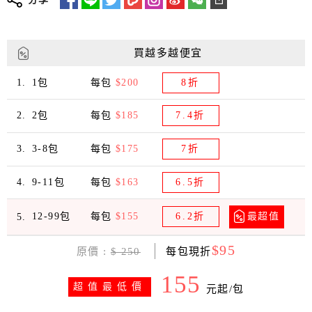
★
麥片完全蒸熟，可直接沖泡食用
★
完整保留穀物營養素，包含胚芽、胚乳、麩皮
更多詳細介紹
★
無化學添加物、無人工香料、無農藥殘留
買越多越便宜
1包
每包
$200
8折
2包
每包
$185
7.4折
3-8包
每包
$175
7折
9-11包
每包
$163
6.5折
12-99包
每包
$155
6.2折
最超值
$95
原價 :
$ 250
每包現折
155
超值最低價
元起/包