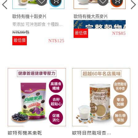
歐特有機十穀麥片
歐特有機大燕麥片
零添加
可沖泡即食
十種穀物
NT$200/包
更豐富
最低價
NT$85
N
最低價
NT$125
N
全穀成分
無化學添加
無人工
香料
」
★
包含胚芽、胚乳、麩皮，
榮獲2022年銀髮友善食品獎
三部分完整全穀麥粒直接壓製
★
十種穀物麥片，包含麥
而成
片、穀類和豆類
★
100%有機成分、100%無
★
麥片完全蒸熟，可直接沖
化學添加、100％全穀成分
泡食用
★
高膳食纖維、高飽足感
★
豐富膳食纖維及全穀營養
素
★
無添加、無農藥殘留
歐特有機黑棗乾
歐特自然栽培杏仁飲–零添加糖