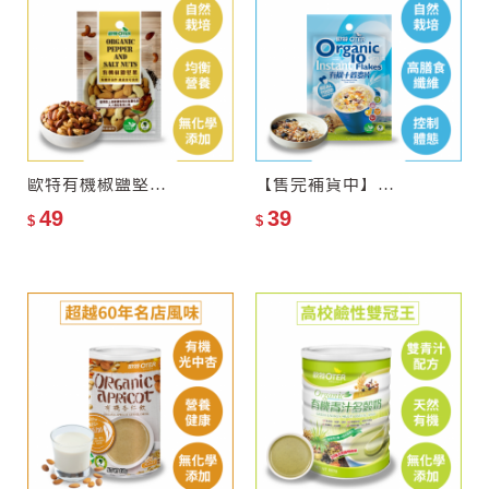
歐特有機椒鹽堅果(隨手包)
【售完補貨中】歐特有機十穀麥片(隨手包)
49
39
$
$