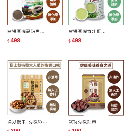
歐特有機高鈣黑芝麻粉
歐特有機青汁植物纖穀奶
498
498
$
$
滿分優果–有機椒鹽堅果
歐特有機紅棗
200
100