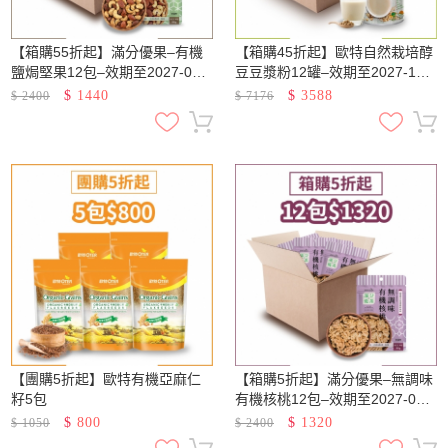
【箱購55折起】滿分優果–有機
【箱購45折起】歐特自然栽培醇
鹽焗堅果12包–效期至2027-03-
豆豆漿粉12罐–效期至2027-11-
05
14
$
1440
$
3588
$
2400
$
7176
【團購5折起】歐特有機亞麻仁
【箱購5折起】滿分優果–無調味
籽5包
有機核桃12包–效期至2027-06-
17
$
800
$
1320
$
1050
$
2400