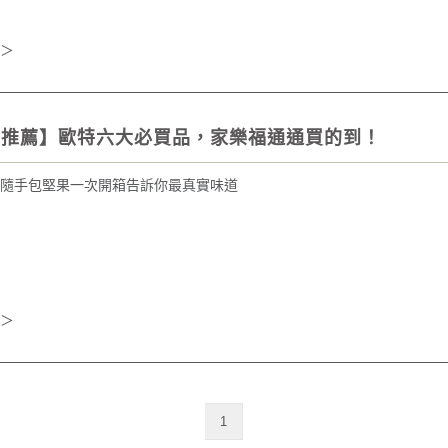
＞
物推薦】歐特六大必買品，家樂福通通買的到！
隨手包堅果一次開箱告訴你最真實味道
＞
1