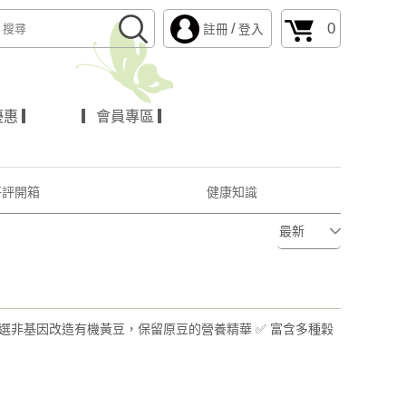
/
0
註冊
登入
惠 ▎
▎會員專區 ▎
好評開箱
健康知識
精選非基因改造有機黃豆，保留原豆的營養精華 ✅ 富含多種穀