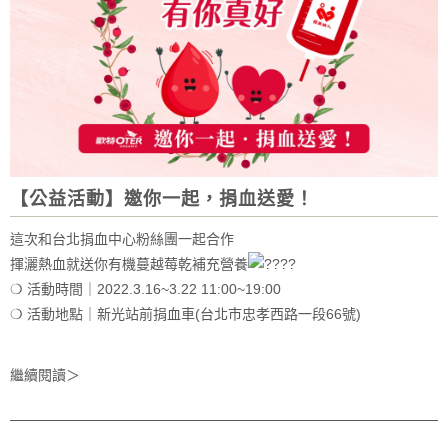
【公益活動】邀你一起，捐血送愛！
這次和台北捐血中心粉絲團一起合作
揮灑熱血就送你有機蔓越莓乾補充營養
❍ 活動時間｜2022.3.16~3.22 11:00~19:00
❍ 活動地點｜新光站前捐血車(台北市忠孝西路一段66號)
❍ 活動贈品｜歐特有機蔓越莓乾(250c.c.送1包，500c.c.送2包)
繼續閱讀＞