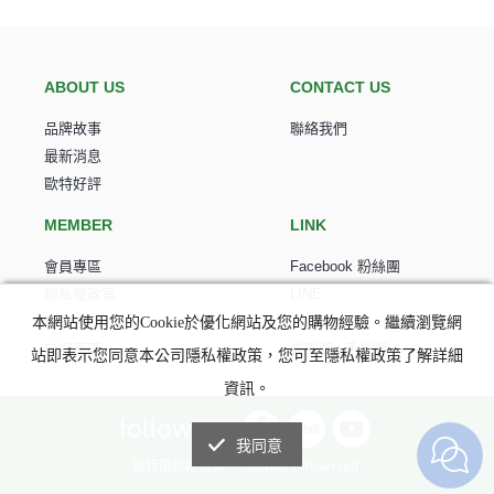
ABOUT US
CONTACT US
品牌故事
聯絡我們
最新消息
歐特好評
MEMBER
LINK
會員專區
Facebook 粉絲團
隱私權政策
LINE
購物須知
Youtube頻道
本網站使用您的Cookie於優化網站及您的購物經驗。繼續瀏覽網
忘記密碼
電腦版
|
手機版
站即表示您同意本公司隱私權政策，您可至隱私權政策了解詳細
資訊。
我同意
歐特陪你吃有機 © copyright Reserved.