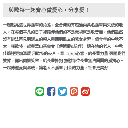
與歐特一起齊心做愛心，分享愛！
一起點亮這世界孤單的角落，全台灣約有超過兩萬名孤單與失依的老
人，在每個平凡的日子裡陪伴他們的不是電視就是收音機，他們雖然
沒有辦法再見到逝去的親人與回到離去的兒女身旁，但今年的中秋不
太一樣歐特一起與華山基金會【傳遞愛&陪伴】 讓在地的老人，中秋
佳節裡更加溫暖 用歐特的麥片，奉上小小心意，給長輩力量 張開我們
雙臂，露出開懷笑容，給長輩擁抱 撫慰每位長輩無法團圓的孤獨心。
一起傳遞愛與溫暖，讓老人不孤單 用善的力量，社會更美好