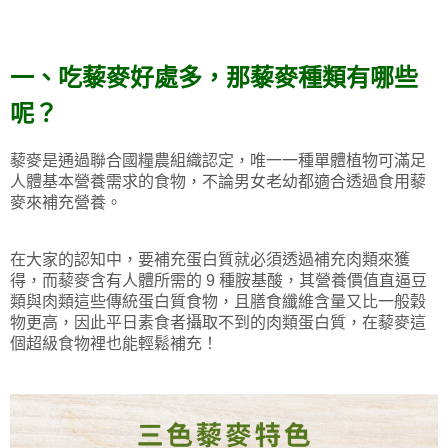
一、吃藜麥好處多，那藜麥種類有哪些
呢？
藜麥是通過聯合國糧農組織認定，唯一一種單體植物可滿足
人體基本營養需求的食物，不論男女老幼都適合透過食用藜
麥來補充營養。
在大家的認知中，要補充蛋白質就必須透過補充肉類來獲
得，而藜麥含有人體所需的 9 種胺基酸，其營養價值直逼豆
類與肉類這些傳統蛋白質食物，且膳食纖維含量又比一般穀
物更高，因此平日素食者攝取不到的肉類蛋白質，在藜麥這
個超級食物裡也能輕鬆補充！