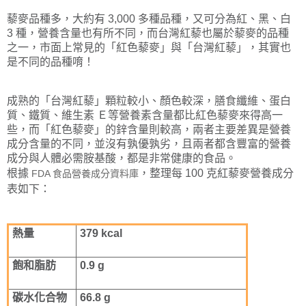
藜麥品種多，大約有 3,000 多種品種，又可分為紅、黑、白
3 種，營養含量也有所不同，而台灣紅藜也屬於藜麥的品種
之一，市面上常見的「紅色藜麥」與「台灣紅藜」，其實也
是不同的品種唷！
成熟的「台灣紅藜」顆粒較小、顏色較深，膳食纖維、蛋白
質、鐵質、維生素 Ｅ等營養素含量都比紅色藜麥來得高一
些，而「紅色藜麥」的鋅含量則較高，兩者主要差異是營養
成分含量的不同，並沒有孰優孰劣，且兩者都含豐富的營養
成分與人體必需胺基酸，都是非常健康的食品。
根據
，整理每 100 克紅藜麥營養成分
FDA 食品營養成分資料庫
表如下：
熱量
379 kcal
飽和脂肪
0.9 g
碳水化合物
66.8 g