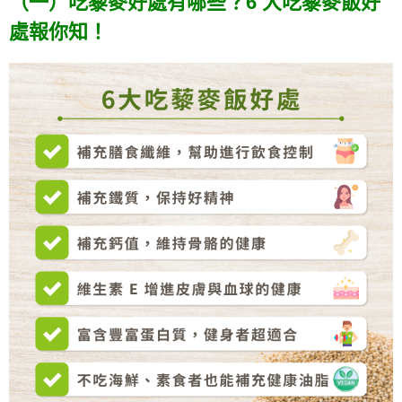
（一）吃藜麥好處有哪些？6 大吃藜麥飯好
處報你知！