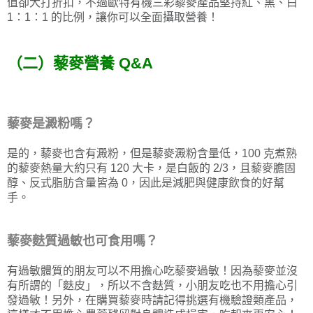
值卻大打折扣，不過歐特有機三彩藜麥產品堅持紅、黑、白
1：1：1 的比例，讓你可以全面攝取營養！
（二）藜麥營養 Q&A
藜麥是澱粉嗎？
是的，藜麥也含有澱粉，但是藜麥澱粉含量低，100 克煮熟
的藜麥熱量大約只有 120 大卡，是白飯的 2/3，且藜麥膽固
醇、反式脂肪含量皆為 0，因此是減肥與健康飲食的好幫
手。
藜麥麩質過敏也可食用嗎？
有過敏體質的朋友可以不用擔心吃藜麥過敏！因為藜麥並沒
有所謂的「麩皮」，所以不含麩質，小朋友吃也不用擔心引
發過敏！另外，在購買藜麥時請記得挑選有機驗證類產品，