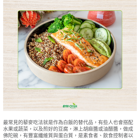
最常見的藜麥吃法就是作為白飯的替代品，有些人也會搭配
水果或蔬菜，以及煎好的豆腐，淋上胡麻醬或油醋醬，做成
佛陀碗，有豐富纖維質與蛋白質，是素食者、飲食控制者以