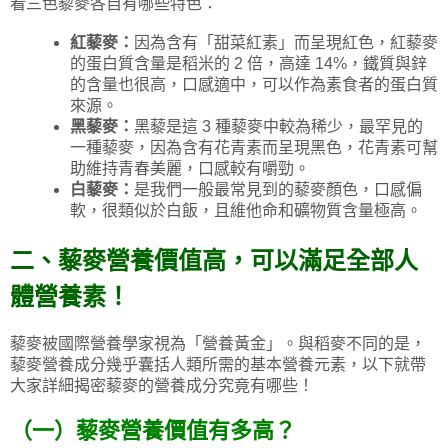
看三色藜麥各自有哪些特色：
紅藜麥：
因為含有「甜菜紅素」而呈現紅色，紅藜麥
的蛋白質含量是稻米的 2 倍，高達 14%，鐵質與鋅
的含量也很高，口感適中，可以作為素食者的蛋白質
來源。
黑藜麥：
黑藜是這 3 種藜麥中較為稀少，最罕見的
一種藜麥，因為含有花青素而呈現黑色，花青素可幫
助維持青春美麗，口感較有嚼勁。
白藜麥：
是我們一般最常見到的藜麥顏色，口感偏
軟，很類似於白飯，且維他命和礦物質含量極高。
二、藜麥營養價值高，可以滿足全部人
體營養素！
藜麥被國際營養學家視為「營養黃金」。與稻麥不同的是，
藜麥營養成分幾乎囊括人類所需的基本營養元素，以下就帶
大家詳細揭密藜麥的營養成分究竟有哪些！
（一）藜麥營養價值有多高？