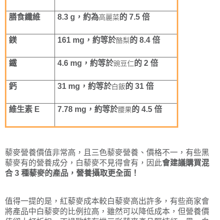
膳食纖維
8.3 g，約為
的 7.5 倍
高麗菜
鎂
161 mg，約等於
的 8.4 倍
酪梨
鐵
4.6 mg，約等於
的 2 倍
豌豆仁
鈣
31 mg，約等於
的 31 倍
白飯
維生素 E
7.78 mg，約等於
的 4.5 倍
腰果
藜麥營養價值非常高，且三色藜麥營養、價格不一，有些黑
藜麥有的營養成分，白藜麥不見得會有，因此
會建議購買混
合 3 種藜麥的產品，營養攝取更全面！
值得一提的是，紅藜麥成本較白藜麥高出許多，有些商家會
將產品中白藜麥的比例拉高，雖然可以降低成本，但營養價