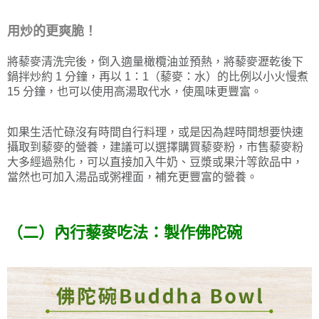
用炒的更爽脆！
將藜麥清洗完後，倒入適量橄欖油並預熱，將藜麥瀝乾後下
鍋拌炒約 1 分鐘，再以 1：1（藜麥：水）的比例以小火慢煮
15 分鐘，也可以使用高湯取代水，使風味更豐富。
如果生活忙碌沒有時間自行料理，或是因為趕時間想要快速
攝取到藜麥的營養，建議可以選擇購買藜麥粉，市售藜麥粉
大多經過熟化，可以直接加入牛奶、豆漿或果汁等飲品中，
當然也可加入湯品或粥裡面，補充更豐富的營養。
（二）內行藜麥吃法：製作佛陀碗