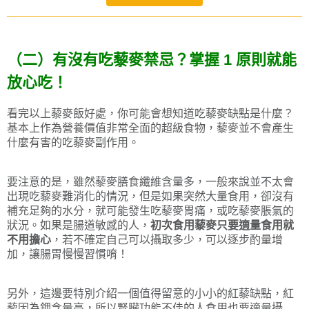
（二）有沒有吃藜麥禁忌？掌握 1 原則就能
放心吃！
看完以上藜麥飯好處，你可能會想知道吃藜麥缺點是什麼？
基本上作為營養價值非常全面的超級食物，藜麥並不會產生
什麼有害的吃藜麥副作用。
要注意的是，雖然藜麥膳食纖維含量多，一般來說並不太會
出現吃藜麥難消化的情況，但是如果突然大量食用，卻沒有
補充足夠的水分，就可能發生吃藜麥胃痛，或吃藜麥脹氣的
狀況。如果是腸道敏感的人，
初次食用藜麥只要適量食用就
不用擔心
，若不確定自己可以攝取多少，可以逐步酌量增
加，讓腸胃慢慢習慣唷！
另外，這邊要特別介紹一個值得留意的小小的紅藜缺點，紅
藜因為鉀含量高，所以腎臟功能不佳的人食用也要適量攝