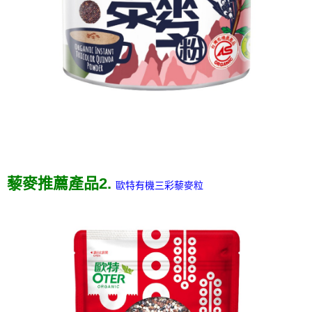
藜麥推薦產品2.
歐特有機三彩藜麥粒