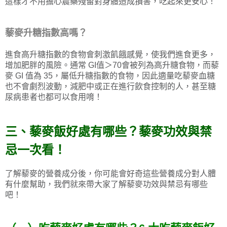
這樣才不用擔心農藥殘留對身體造成損害，吃起來更安心！
藜麥升糖指數高嗎？
進食高升糖指數的食物會刺激飢餓感覺，使我們進食更多，
增加肥胖的風險。通常 GI值＞70會被列為高升糖食物，而藜
麥 GI 值為 35，屬低升糖指數的食物，因此適量吃藜麥血糖
也不會劇烈波動，減肥中或正在進行飲食控制的人，甚至糖
尿病患者也都可以食用唷！
三、藜麥飯好處有哪些？藜麥功效與禁
忌一次看！
了解藜麥的營養成分後，你可能會好奇這些營養成分對人體
有什麼幫助，我們就來帶大家了解藜麥功效與禁忌有哪些
吧！