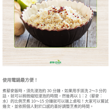
使用電鍋最方便！
煮藜麥飯時，須先浸泡約 30 分鐘，如果用手搓洗 2～3 分的
話，就可以稍微縮短浸泡的時間，然後再以 1：2（藜麥：
水）的比例烹煮 10～15 分鐘就可以端上桌啦！大家可以嘗試
幾次，並依照個人對於口感的喜好調整烹煮的時間。