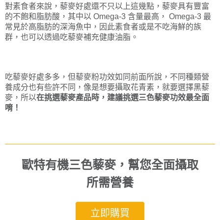
對素食者來說，藜麥好處還不只以上這幾點，藜麥具有豐富
的不飽和脂肪酸，其中以 Omega-3 含量最高， Omega-3 最
常見於高脂肪的深海魚中，因此素食者或是不吃海鮮的族
群，也可以透過吃藜麥補充健康油脂。
吃藜麥好處多多，但藜麥粉功效如同前面所說，不同種類營
養成分也有些許不同，像是想要攝取花青素，就要選擇黑藜
麥，所以
在挑選藜麥產品時，建議挑選三色藜麥功效最全面
唷！
歐特有機三色藜麥，幫您全面攝取
所需營養
立即購買