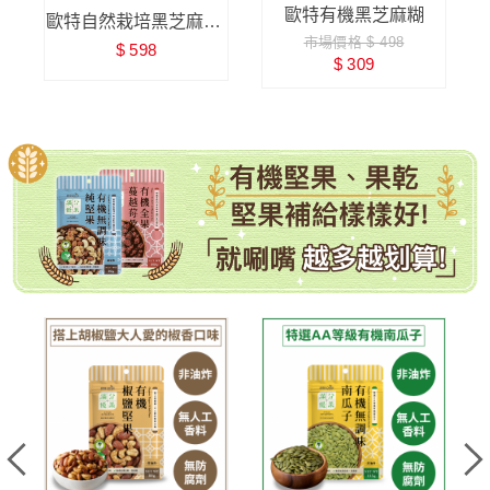
歐特有機黑芝麻糊
歐特自然栽培黑芝麻糊-
市場價格 $ 498
$ 598
零添加糖
$ 309
有機堅果、果乾