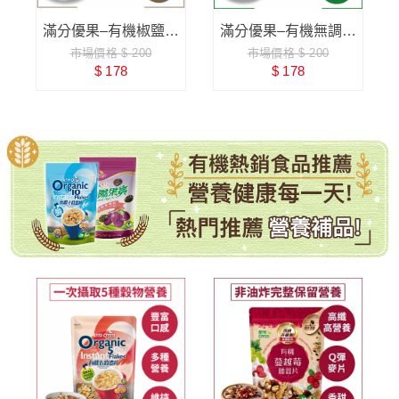
麥
滿分優果–有機椒鹽堅
滿分優果–有機無調味
市場價格 $ 200
市場價格 $ 200
果
南瓜子
$ 178
$ 178
有機全穀麥片