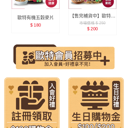
味
【售完補貨中】歐特有
歐特有機五穀麥片
市場價格 $ 250
機蔓越莓脆穀片
$ 180
$ 200