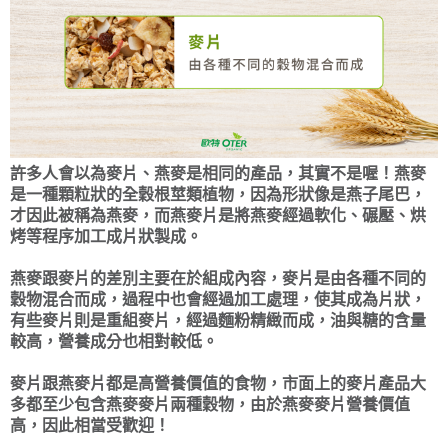
許多人會以為麥片、燕麥是相同的產品，其實不是喔！燕麥
是一種顆粒狀的全穀根莖類植物，因為形狀像是燕子尾巴，
才因此被稱為燕麥，而燕麥片是將燕麥經過軟化、碾壓、烘
烤等程序加工成片狀製成。
燕麥跟麥片的差別主要在於組成內容，麥片是由各種不同的
穀物混合而成，過程中也會經過加工處理，使其成為片狀，
有些麥片則是重組麥片，經過麵粉精緻而成，油與糖的含量
較高，營養成分也相對較低。
麥片跟燕麥片都是高營養價值的食物，市面上的麥片產品大
多都至少包含燕麥麥片兩種穀物，由於燕麥麥片營養價值
高，因此相當受歡迎！