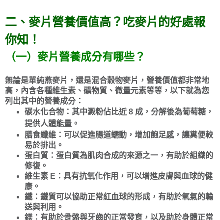
二、
麥片營養價值高？吃麥片的好處報
你知！
（一）麥片營養成分有哪些？
無論是單純燕麥片，還是混合穀物麥片，營養價值都非常地
高，
內含各種維生素、礦物質、微量元素等等，以下就為您
列出其中的營養成分：
碳水化合物：其中澱粉佔比近 8 成，分解後為葡萄糖，
提供人體能量。
膳食纖維：可以促進腸道蠕動，增加飽足感，讓糞便較
易於排出。
蛋白質：蛋白質為肌肉合成的來源之一，有助於組織的
修復。
維生素 E：具有抗氧化作用，可以增進皮膚與血球的健
康。
鐵：鐵質可以協助正常紅血球的形成，有助於氧氣的輸
送與利用。
鎂：有助於骨骼與牙齒的正常發育，以及助於身體正常