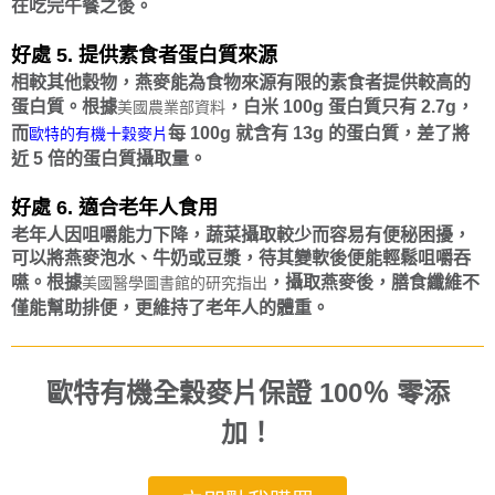
在吃完午餐之後。
好處 5. 提供素食者蛋白質來源
相較其他穀物，燕麥能為食物來源有限的素食者提供較高的
蛋白質。根據
，白米 100g 蛋白質只有 2.7g，
美國農業部資料
而
每 100g 就含有 13g 的蛋白質，差了將
歐特的有機十穀麥片
近 5 倍的蛋白質攝取量。
好處 6. 適合老年人食用
老年人因咀嚼能力下降，蔬菜攝取較少而容易有便秘困擾，
可以將燕麥泡水、牛奶或豆漿，待其變軟後便能輕鬆咀嚼吞
嚥。根據
，攝取燕麥後，膳食纖維不
美國醫學圖書館的研究指出
僅能幫助排便，更維持了老年人的體重。
歐特有機全穀麥片保證 100％ 零添
加！