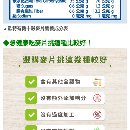
▲歐特有機十穀麥片營養成分表
◆想健康吃麥片挑這種比較好！