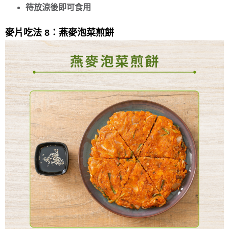
待放涼後即可食用
麥片吃法 8：燕麥泡菜煎餅