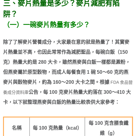
三、麥片熱量是多少？麥片減肥有陷
阱？
（一）一碗麥片熱量有多少？
除了了解麥片營養成分，大家最在意的就是熱量了！其實麥
片熱量並不高，也因此常常作為減肥聖品，每碗白飯（150
克）熱量大約是 280 大卡，雖然燕麥與白飯一樣都是澱粉，
但燕麥屬於原型穀物，而成人每餐食用 1 碗 50～60 克的燕
麥片與穀物麥片，約為 160～200 大卡之間。根據
FDA 食品營
公告，每 100 克麥片熱量大約落在 300～410 大
養成分資料庫
卡，以下就整理燕麥與白飯的熱量比較表供大家參考：
每 100 克含膳食纖
名稱
每 100 克熱量（kcal）
維（g）