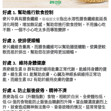
好處 1. 幫助進行飲食控制
麥片中具有膳食纖維，
指出水溶性膳食纖維能延長
衛福部文章
消化時間，增加飽足感，幫助您進行飲食控制，不用擔心吃
不飽，一個不小心吃太多而導致變胖。
好處 2. 使排便順暢
麥片纖維含量高，而膳食纖維可以幫助腸道蠕動，使糞便較
軟而易於排出，幫助您在排便時更加順暢。
好處 3.
維持身體健康
燕麥維生素 B 群有助於維持能量正常代謝，能維持身體的健
康。維生素 B1 能幫助皮膚、心臟及神經系統維持正常功
能，而維生素 B2 有助於維持皮膚的健康。
好處 4. 防止飯後疲倦、精神不濟
燕麥為低 GI（升糖指數）食物，相較於白米、全麥麵包低，
低 GI 值的食物能防止飯後血糖劇烈升降。當血糖濃度劇烈上
升，就會造成精神無法集中、昏昏欲睡的情況，這常常發生