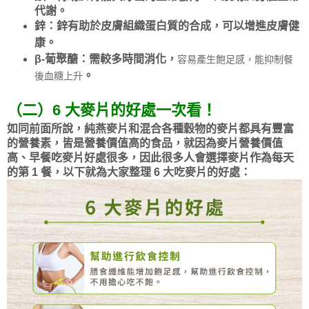
代謝。
鋅：鋅有助於皮膚組織蛋白質的合成，可以增進皮膚健
康。
β-葡聚醣：需較多時間消化，
容易產生飽足感，能抑制餐
。
後血糖上升
（二）6 大麥片的好處一次看！
如同前面所說，純燕麥片和混合各種穀物的麥片都具有豐富
的營養素，皆是營養價值高的食品，就因為麥片營養價值
高、早餐吃麥片好處很多，因此很多人會選擇麥片作為每天
的第 1 餐，以下就為大家整理 6 大吃麥片的好處：