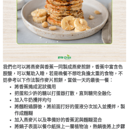
我們也可以將燕麥與香蕉一同製成燕麥煎餅，香蕉中富含色
胺酸，可以幫助入睡，若是晚餐不想吃負擔太重的食物，不
妨參考以下作法製作麥片煎餅，當做一天的最後一餐：
將香蕉搗成泥狀備用
把蛋和少許的糖以打蛋器打散，直到糖完全融化
加入牛奶攪拌均勻
將麵粉過篩後，將前面打好的蛋液分次加入並攪拌，製
作成麵糊
加入燕麥片以及準備好的香蕉泥與麵糊混合
將鍋子表面以餐巾紙抹上一層植物油，熱鍋後將上步驟