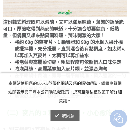
這份韓式料理既可以減醣，又可以滿足味蕾，薄煎的話酥脆
可口，厚煎吃得到燕麥的味道。十分適合想要健康、低熱
量，但偶爾又想來點異國料理、辣味刺激的大家！
將約 60g 的燕麥片、1 顆雞蛋和 90g 的水倒入果汁機
或攪拌機，充分攪爛。直到混合後有黏稠度，如太稀可
以再加入燕麥片，太稠可以再加些水
將泡菜與高麗菜切絲，粗細程度可依照個人口味決定
將泡菜絲、高麗菜絲加入麥片糊，並混合均勻
在平底鍋中倒油，薄薄一層平鋪鍋底，倒入適當的一勺
麥片糊，並均勻平鋪在鍋上
本網站使用您的Cookie於優化網站及您的購物經驗。繼續瀏覽網
以小火煎至金黃色，再翻面
站即表示您同意本公司隱私權政策，您可至隱私權政策了解詳細
最後放上起司，就可以放上盤子，大功告成
資訊。
（二）麥片的 3 種 NG 吃法，小心愈吃愈胖
我同意
1. 別三餐都以燕麥片為主食！