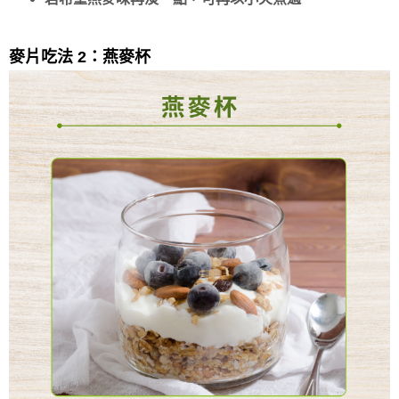
麥片吃法 2：燕麥杯