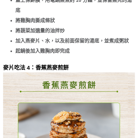
蓋上保鮮膜，用電鍋蒸煮約 10 分鐘，並保留蒸完的湯
底
將雞胸肉撕成條狀
將蔬菜加適量的油拌炒
加入燕麥片、水，以及前面保留的湯底，並煮成粥狀
起鍋後加入雞胸肉即完成
麥片吃法 4：香蕉燕麥煎餅