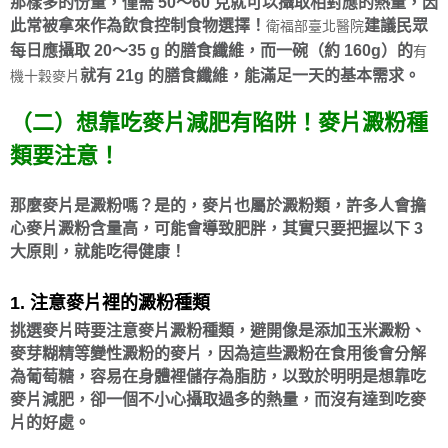
那樣多的份量，僅需 50～60 克就可以攝取相對應的熱量，因
此常被拿來作為飲食控制食物選擇！
建議民眾
衛福部臺北醫院
每日應攝取 20～35 g 的膳食纖維，而一碗（約 160g）的
有
就有 21g 的膳食纖維，能滿足一天的基本需求。
機十穀麥片
（二）想靠吃麥片減肥有陷阱！麥片澱粉種
類要注意！
那麼麥片是澱粉嗎？是的，麥片也屬於澱粉類，許多人會擔
心麥片澱粉含量高，可能會導致肥胖，其實只要
把握以下 3
大原則，就能吃得健康！
1. 注意麥片裡的澱粉種類
挑選麥片時要注意麥片澱粉種類，避開像是添加玉米澱粉、
麥芽糊精等變性澱粉的麥片，因為這些澱粉在食用後會分解
為葡萄糖，容易在身體裡儲存為脂肪，以致於明明是想靠吃
麥片減肥，卻一個不小心攝取過多的熱量，而沒有達到吃麥
片的好處
。