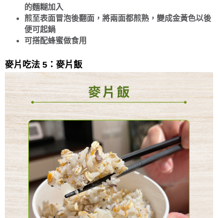
的麵糊加入
煎至表面冒泡後翻面，將兩面都煎熟，變成金黃色以後
便可起鍋
可搭配蜂蜜做食用
麥片吃法 5：麥片飯