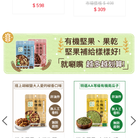
市場價格 $ 498
$ 598
零添加糖
$ 309
有機堅果、果乾