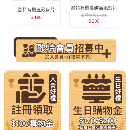
味
歐特有機蔓越莓脆穀片
歐特有機五穀麥片
市場價格 $ 250
$ 180
$ 200