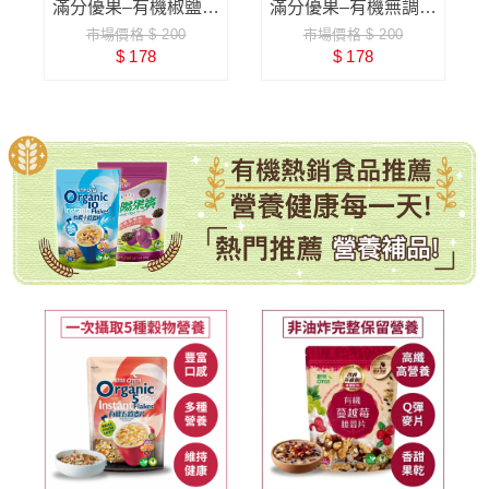
麥
滿分優果–有機椒鹽堅
滿分優果–有機無調味
市場價格 $ 200
市場價格 $ 200
果
南瓜子
$ 178
$ 178
有機全穀麥片