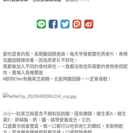
愛吃甜食的我，長期膽固醇過高，每天早餐都要吃燕麥片，來降
低膽固醇做保養，因為燕麥片不好吃，
我都會加入不同的食材來吃，一直都沒有找到喜歡的食物來搭配
吃，賣場人員推薦我
#歐特Oter有機黑芝麻糊，也能降膽固醇，一定會喜歡 !
小小一粒黑芝麻富含不飽和指肪酸，還有糖類、維生素A、維生
素E、卵磷脂、鈣、鐵、鉻等營養成分，它的
口感層次相當豐富，每一口都可以吃到杏仁的顆粒，多穀物配
方，富含膳食纖維超有飽足感，口感微甜香醇