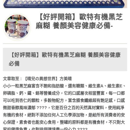
【好評開箱】歐特有機黑芝
麻糊 養顏美容健康必備-
【好評開箱】歐特有機黑芝麻糊 養顏美容健康
必備
文章取至 :
【晴兒の異想世界】方美晴
小小一粒黑芝麻富含不飽和指肪酸，還有糖類、維生素A、維生素E、
卵磷脂、鈣、鐵、鉻等營養成分，它的口感層次相當豐富，每一口都
可以吃到杏仁的顆粒，多穀物配方，富含膳食纖維超有飽足感，口感
微甜香醇風味濃郁 ????，它是百分之百的天然真材實料，使用純凈
有機的食材，絕對不添加任何人工化學添加物，是給所有消費者的安
心保證，素食者也能安心食用，整罐的原料都是有機食材，不只對大
家的健康負責，也對這個環境盡一份心力 ????