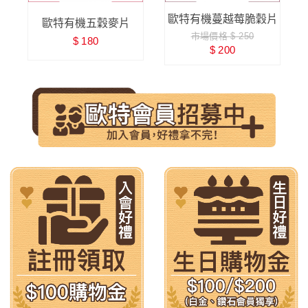
味
歐特有機蔓越莓脆穀片
歐特有機五穀麥片
市場價格 $ 250
$ 180
$ 200