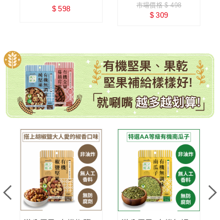
市場價格 $ 498
$ 598
零添加糖
$ 309
有機堅果、果乾