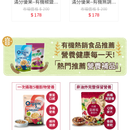
麥
滿分優果–有機椒鹽堅
滿分優果–有機無調味
市場價格 $ 200
市場價格 $ 200
果
南瓜子
$ 178
$ 178
有機全穀麥片