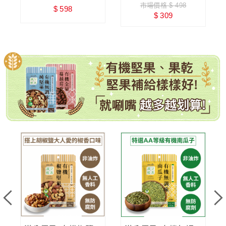
市場價格 $ 498
$ 598
零添加糖
$ 309
有機堅果、果乾