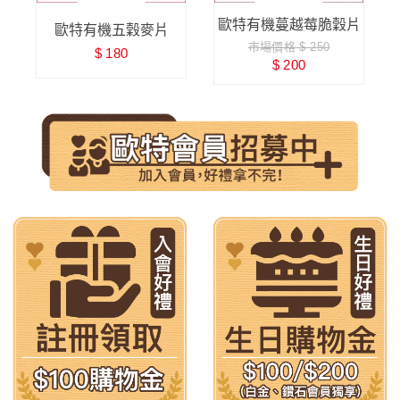
味
歐特有機蔓越莓脆穀片
歐特有機五穀麥片
市場價格 $ 250
$ 180
$ 200