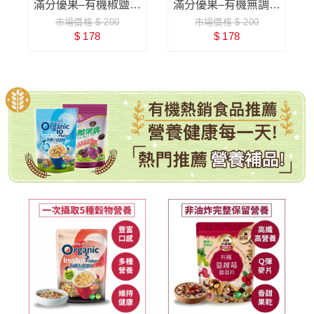
麥
滿分優果–有機椒鹽堅
滿分優果–有機無調味
市場價格 $ 200
市場價格 $ 200
果
南瓜子
$ 178
$ 178
有機全穀麥片